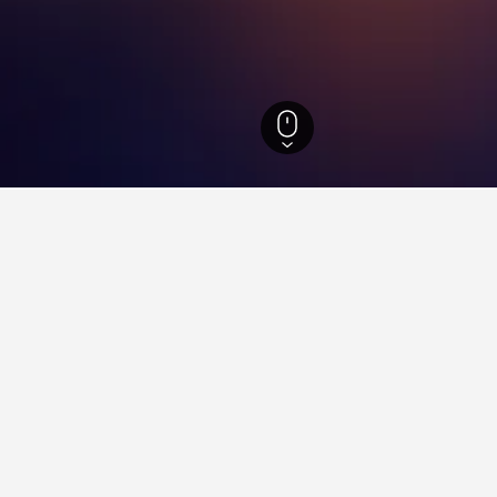
35 438
Highland
5 140
Glencoe Ski Area
ld i Glencoe Ski Area
heten av Stockholm sentralbanestasjon?
tockholm er et populært hotell i nærheten av Stockholm sentralb
eringer.