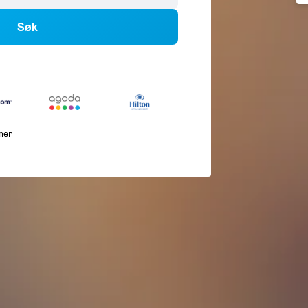
Søk
mer