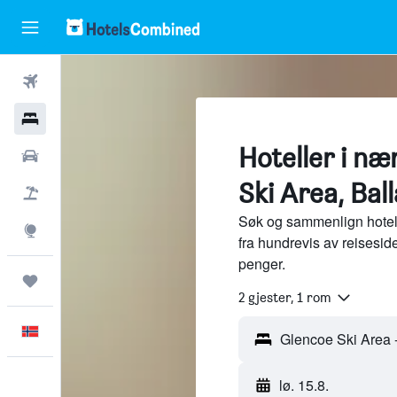
Fly
Hoteller
Hoteller i næ
Leiebiler
Ski Area, Bal
Pakkereiser
Søk og sammenlign hotel
Utforsk
fra hundrevis av reisesi
penger.
Reiser
2 gjester, 1 rom
Norsk
lø. 15.8.