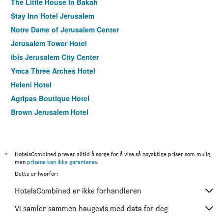
The Little House In Bakah
Stay Inn Hotel Jerusalem
Notre Dame of Jerusalem Center
Jerusalem Tower Hotel
ibis Jerusalem City Center
Ymca Three Arches Hotel
Heleni Hotel
Agripas Boutique Hotel
Brown Jerusalem Hotel
Bezalel Hotel - an Atlas Boutique Hotel
Grand Park Hotel Jerusalem
Hotel Beit Shmuel
*
HotelsCombined prøver alltid å sørge for å vise så nøyaktige priser som mulig,
men
prisene kan ikke garanteres
.
Jerusalem Hotel
Dette er hvorfor:
St. George's Cathedral Pilgrim Guestho
HotelsCombined er ikke forhandleren
Montefiore Hotel
Ein Kerem Hotel
Vi samler sammen haugevis med data for deg