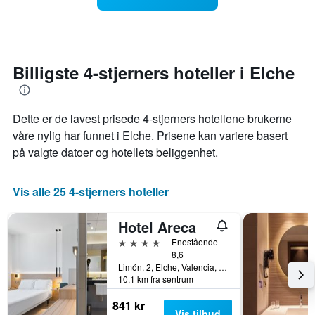
stjerner.
man
Diagrammets
kommer
1
datoen
Y-
for
akse
oppholdet
Billigste 4-stjerners hoteller i Elche
viser
Diagrammets
gjennomsnittsprisen
1
på
X-
Dette er de lavest prisede 4-stjerners hotellene brukerne
et
akse
rom
viser
våre nylig har funnet i Elche. Prisene kan variere basert
denne
antall
på valgte datoer og hotellets beliggenhet.
helgen
dager
funnet
før
de
oppholdet
Vis alle 25 4-stjerners hoteller
siste
Diagrammets
3
1
Hotel Areca
dagene
Y-
akse
4 stjerner
Enestående
viser
8,6
gjennomsnittsprisen
Limón, 2, Elche, Valencia, Spania
på
10,1 km fra sentrum
et
841 kr
rom
Vis tilbud