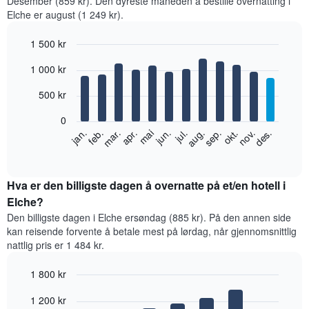
Desember (859 kr). Den dyreste måneden å bestille overnatting i
Elche er august (1 249 kr).
1 500 kr
Bar
Chart
1 000 kr
graphic.
chart
with
12
500 kr
bars.
0
Diagrammet
feb.
mai
aug.
nov.
jan.
apr.
jul.
okt.
mar.
jun.
sep.
des.
nedenfor
End
of
viser
interactive
gjennomsnittsprisen
chart
for
Hva er den billigste dagen å overnatte på et/en hotell i
et
Elche?
rom
Den billigste dagen i Elche ersøndag (885 kr). På den annen side
per
kan reisende forvente å betale mest på lørdag, når gjennomsnittlig
måned
nattlig pris er 1 484 kr.
Diagrammets
1
1 800 kr
X-
akse
Bar
Chart
1 200 kr
graphic.
viser
chart