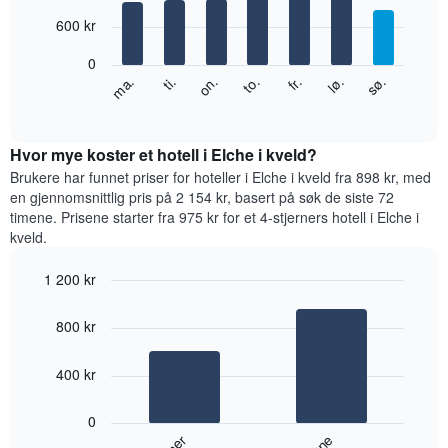
with
månedene.
7
600 kr
Diagrammets
bars.
1
0
Y-
Diagrammet
fr.
to.
on.
ti.
ma.
sø.
lø.
akse
nedenfor
End
viser
of
viser
gjennomsnittsprisen
interactive
gjennomsnittsprisen
chart
for
for
Hvor mye koster et hotell i Elche i kveld?
et
et
Brukere har funnet priser for hoteller i Elche i kveld fra 898 kr, med
rom
rom
en gjennomsnittlig pris på 2 154 kr, basert på søk de siste 72
for
timene. Prisene starter fra 975 kr for et 4-stjerners hotell i Elche i
hver
kveld.
ukedag
Diagrammets
1 200 kr
1
Bar
X-
Chart
graphic.
chart
akse
800 kr
with
viser
2
ukedagene.
bars.
400 kr
Diagrammets
1
Diagrammet
Y-
0
nedenfor
akse
viser