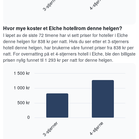
3-stjerner
4-stjerne
viser
gjennomsnittsprisen
gjennomsnittsprisen
End
for
for
of
et
interactive
et
rom
chart
rom
Hvor mye koster et Elche hotellrom denne helgen?
i
kveld,
I løpet av de siste 72 timene har vi sett priser for hoteller i Elche
basert
denne helgen for 838 kr per natt. Hvis du ser etter et 3-stjerners
på
hotell denne helgen, har brukerne våre funnet priser fra 838 kr per
data
natt. For overnatting på et 4-stjerners hotell i Elche, ble den billigste
fra
prisen nylig funnet til 1 293 kr per natt for denne helgen.
de
siste
1 500 kr
tre
Bar
Chart
dagene
graphic.
chart
og
1 000 kr
with
sortert
2
etter
bars.
500 kr
antall
stjerner.
Diagrammet
Diagrammets
0
nedenfor
1
3-stjerner
4-stjerne
viser
X-
gjennomsnittsprisen
akse
End
for
of