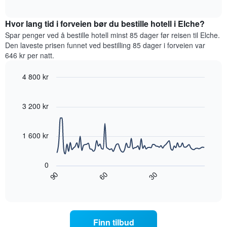
viser
et
interactive
hotellkategorier
rom
chart
etter
Hvor lang tid i forveien bør du bestille hotell i Elche?
denne
stjerner.
helgen,
Spar penger ved å bestille hotell minst 85 dager før reisen til Elche.
Diagrammets
basert
Den laveste prisen funnet ved bestilling 85 dager i forveien var
1
på
646 kr per natt.
Y-
data
akse
fra
4 800 kr
viser
de
gjennomsnittsprisen
Line
Chart
siste
graphic.
chart
for
tre
with
3 200 kr
et
dagene
90
rom
og
data
i
points.
sortert
1 600 kr
kveld,
etter
basert
antall
Diagrammet
på
stjerner.
nedenfor
0
data
Diagrammets
viser
60
90
30
fra
1
hvordan
End
de
of
X-
romprisen
interactive
siste
akse
endrer
chart
tre
viser
seg
dagene
hotellkategorier
jo
Finn tilbud
etter
nærmere