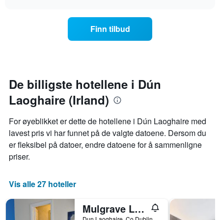
viser
endrer
chart
hotellkategorier
seg
etter
jo
Finn tilbud
stjerner.
nærmere
Diagrammets
man
1
kommer
Y-
datoen
akse
for
viser
oppholdet
De billigste hotellene i Dún
gjennomsnittsprisen
Diagrammets
på
Laoghaire (Irland)
1
et
X-
rom
akse
For øyeblikket er dette de hotellene i Dún Laoghaire med
denne
viser
lavest pris vi har funnet på de valgte datoene. Dersom du
helgen
antall
funnet
er fleksibel på datoer, endre datoene for å sammenligne
dager
de
før
priser.
siste
oppholdet
3
Diagrammets
dagene
1
Vis alle 27 hoteller
Y-
akse
Mulgrave Lodge
viser
gjennomsnittsprisen
Dun Laoghaire, Co Dublin 47 Mulgrave Street, Dún Laoghaire, Irland