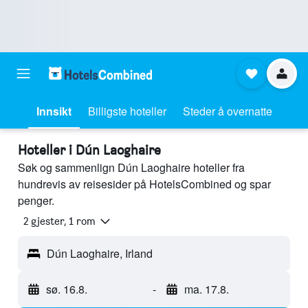
Innsikt
Billigste hoteller
Steder å overnatte
Hoteller i Dún Laoghaire
Søk og sammenlign Dún Laoghaire hoteller fra
hundrevis av reisesider på HotelsCombined og spar
penger.
2 gjester, 1 rom
Dún Laoghaire, Irland
sø. 16.8.
-
ma. 17.8.