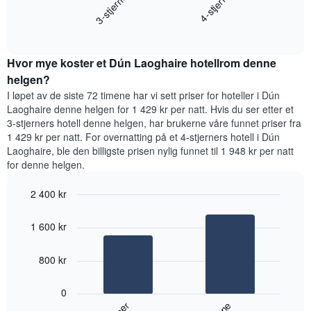
3-stjerner
4-stjerne
viser
gjennomsnittsprisen
gjennomsnittsprisen
End
for
for
of
et
interactive
et
rom
chart
rom
Hvor mye koster et Dún Laoghaire hotellrom denne
i
kveld,
helgen?
basert
I løpet av de siste 72 timene har vi sett priser for hoteller i Dún
på
Laoghaire denne helgen for 1 429 kr per natt. Hvis du ser etter et
data
3-stjerners hotell denne helgen, har brukerne våre funnet priser fra
fra
1 429 kr per natt. For overnatting på et 4-stjerners hotell i Dún
de
Laoghaire, ble den billigste prisen nylig funnet til 1 948 kr per natt
siste
for denne helgen.
tre
dagene
2 400 kr
og
sortert
Bar
Chart
graphic.
etter
chart
1 600 kr
with
antall
2
stjerner.
bars.
800 kr
Diagrammets
1
Diagrammet
X-
0
nedenfor
akse
viser