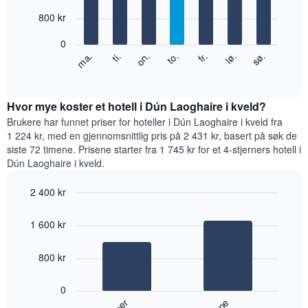
with
månedene.
7
800 kr
Diagrammets
bars.
1
0
Y-
Diagrammet
fr.
to.
on.
ti.
ma.
sø.
lø.
akse
nedenfor
End
viser
of
viser
gjennomsnittsprisen
interactive
gjennomsnittsprisen
chart
for
for
Hvor mye koster et hotell i Dún Laoghaire i kveld?
et
et
Brukere har funnet priser for hoteller i Dún Laoghaire i kveld fra
rom
rom
1 224 kr, med en gjennomsnittlig pris på 2 431 kr, basert på søk de
for
siste 72 timene. Prisene starter fra 1 745 kr for et 4-stjerners hotell i
hver
Dún Laoghaire i kveld.
ukedag
Diagrammets
2 400 kr
1
Bar
X-
Chart
graphic.
chart
akse
1 600 kr
with
viser
2
ukedagene.
bars.
800 kr
Diagrammets
1
Diagrammet
Y-
0
nedenfor
akse
viser