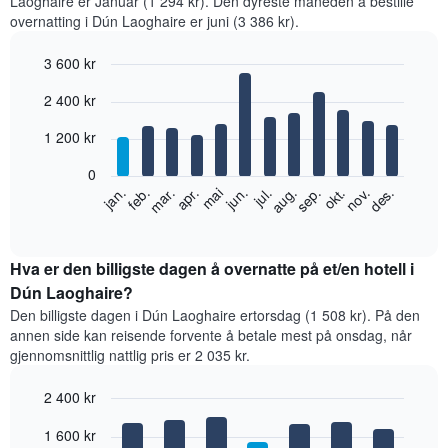
Laoghaire er Januar (1 294 kr). Den dyreste måneden å bestille
overnatting i Dún Laoghaire er juni (3 386 kr).
3 600 kr
Bar
Chart
2 400 kr
graphic.
chart
with
12
1 200 kr
bars.
0
Diagrammet
feb.
mai
aug.
nov.
jan.
apr.
jul.
okt.
mar.
jun.
sep.
des.
nedenfor
End
of
viser
interactive
gjennomsnittsprisen
chart
for
Hva er den billigste dagen å overnatte på et/en hotell i
et
Dún Laoghaire?
rom
Den billigste dagen i Dún Laoghaire ertorsdag (1 508 kr). På den
per
annen side kan reisende forvente å betale mest på onsdag, når
måned
gjennomsnittlig nattlig pris er 2 035 kr.
Diagrammets
1
2 400 kr
X-
akse
Bar
Chart
1 600 kr
graphic.
viser
chart