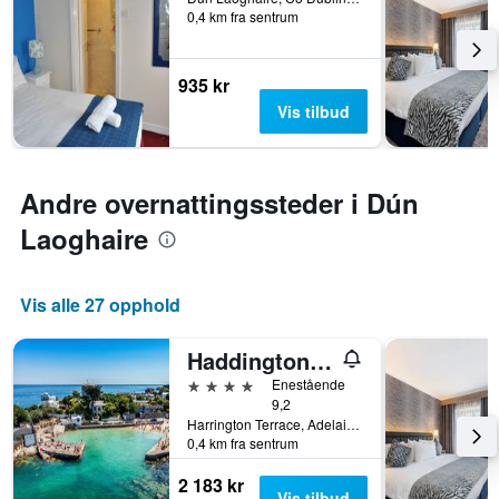
0,4 km fra sentrum
på
et
rom
935 kr
Vis tilbud
Andre overnattingssteder i Dún
Laoghaire
Vis alle 27 opphold
Haddington House Hotel
4 stjerner
Enestående
9,2
Harrington Terrace, Adelaide Street, 9-11, Dún Laoghaire, Irland
0,4 km fra sentrum
2 183 kr
Vis tilbud