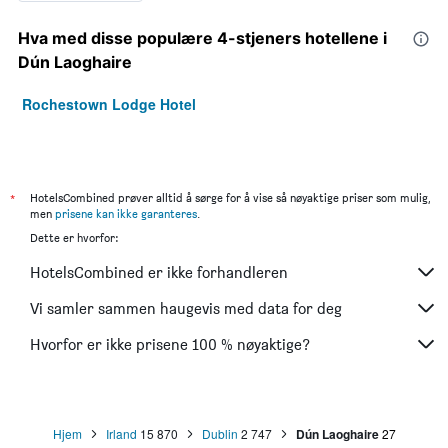
Hva med disse populære 4-stjeners hotellene i
Dún Laoghaire
Rochestown Lodge Hotel
*
HotelsCombined prøver alltid å sørge for å vise så nøyaktige priser som mulig,
men
prisene kan ikke garanteres
.
Dette er hvorfor:
HotelsCombined er ikke forhandleren
Vi samler sammen haugevis med data for deg
Hvorfor er ikke prisene 100 % nøyaktige?
Hjem
Irland
15 870
Dublin
2 747
Dún Laoghaire
27