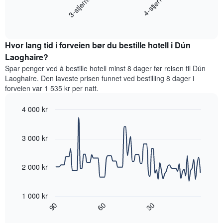
3-stjerner
4-stjerne
viser
gjennomsnittsprisen
hotellkategorier
End
for
etter
of
et
interactive
stjerner.
rom
chart
Diagrammets
Hvor lang tid i forveien bør du bestille hotell i Dún
denne
1
helgen,
Laoghaire?
Y-
basert
akse
Spar penger ved å bestille hotell minst 8 dager før reisen til Dún
på
viser
Laoghaire. Den laveste prisen funnet ved bestilling 8 dager i
data
gjennomsnittsprisen
forveien var 1 535 kr per natt.
fra
for
de
et
4 000 kr
siste
rom
tre
Line
Chart
i
graphic.
chart
dagene
kveld,
with
3 000 kr
og
basert
90
sortert
data
på
etter
points.
data
2 000 kr
antall
fra
stjerner.
Diagrammet
de
Diagrammets
nedenfor
siste
1 000 kr
1
viser
tre
60
90
30
X-
hvordan
End
dagene
akse
of
romprisen
interactive