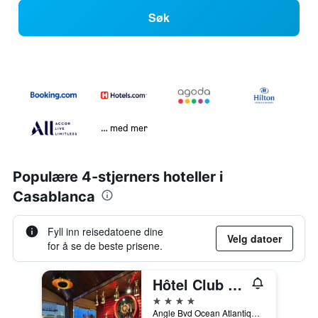
Søk
… med mer
Populære 4-stjerners hoteller i
Casablanca
Fyll inn reisedatoene dine
Velg datoer
for å se de beste prisene.
Hôtel Club Val d'Anfa Casablanca Ocean view
4 stjerner
Angle Bvd Ocean Atlantique Et Bvd De La Corniche, Casablanca, Marokko