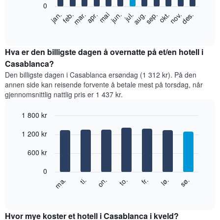
0
Diagrammet
feb.
mai
aug.
nov.
jan.
apr.
jul.
okt.
mar.
jun.
sep.
des.
nedenfor
End
of
viser
interactive
gjennomsnittsprisen
chart
for
Hva er den billigste dagen å overnatte på et/en hotell i
et
Casablanca?
rom
Den billigste dagen i Casablanca ersøndag (1 312 kr). På den
per
annen side kan reisende forvente å betale mest på torsdag, når
måned
gjennomsnittlig nattlig pris er 1 437 kr.
Diagrammets
1
1 800 kr
X-
akse
Bar
Chart
1 200 kr
graphic.
viser
chart
with
månedene.
7
600 kr
Diagrammets
bars.
1
0
Y-
Diagrammet
fr.
to.
on.
ti.
ma.
sø.
lø.
akse
nedenfor
End
viser
of
viser
gjennomsnittsprisen
interactive
gjennomsnittsprisen
chart
for
for
Hvor mye koster et hotell i Casablanca i kveld?
et