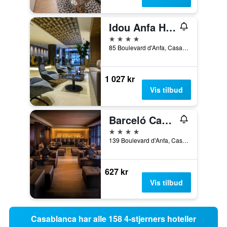
Idou Anfa Hôtel & Spa
4 stjerner
85 Boulevard d'Anfa, Casablanca, Marokko
1 027 kr
Vis tilbud
Barceló Casablanca
4 stjerner
139 Boulevard d'Anfa, Casablanca, Marokko
627 kr
Vis tilbud
Casablanca har alle 158 4-stjerners hoteller