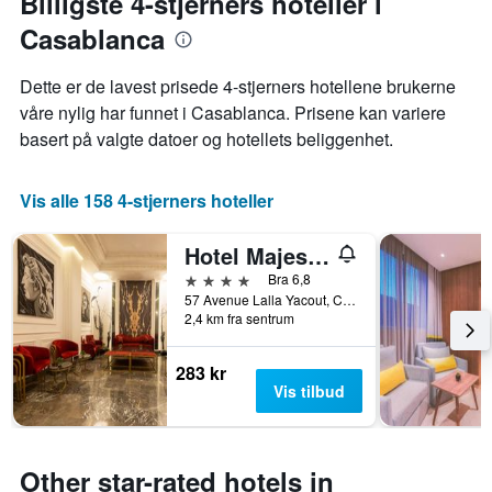
Billigste 4-stjerners hoteller i
Casablanca
Dette er de lavest prisede 4-stjerners hotellene brukerne
våre nylig har funnet i Casablanca. Prisene kan variere
basert på valgte datoer og hotellets beliggenhet.
Vis alle 158 4-stjerners hoteller
Hotel Majestic
4 stjerner
Bra 6,8
57 Avenue Lalla Yacout, Casablanca, Marokko
2,4 km fra sentrum
283 kr
Vis tilbud
Other star-rated hotels in