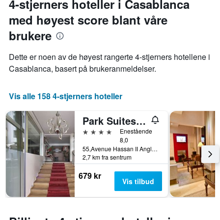
4-stjerners hoteller i Casablanca
gjennomsnittsprisen
Diagrammets
på
med høyest score blant våre
1
et
X-
brukere
rom
akse
denne
viser
helgen
antall
Dette er noen av de høyest rangerte 4-stjerners hotellene i
funnet
dager
Casablanca, basert på brukeranmeldelser.
de
før
siste
oppholdet
3
Diagrammets
Vis alle 158 4-stjerners hoteller
dagene
1
Y-
Park Suites Hotel Luxury Boutique Hotel
akse
viser
4 stjerner
Enestående
gjennomsnittsprisen
8,0
på
55,Avenue Hassan II Angle Rue de Terves, Casablanca, Marokko
et
2,7 km fra sentrum
rom
679 kr
Vis tilbud