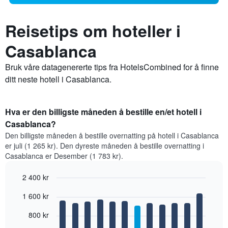
Reisetips om hoteller i
Casablanca
Bruk våre datagenererte tips fra HotelsCombined for å finne
ditt neste hotell i Casablanca.
Hva er den billigste måneden å bestille en/et hotell i
Casablanca?
Den billigste måneden å bestille overnatting på hotell i Casablanca
er juli (1 265 kr). Den dyreste måneden å bestille overnatting i
Casablanca er Desember (1 783 kr).
2 400 kr
Bar
Chart
1 600 kr
graphic.
chart
with
12
800 kr
bars.