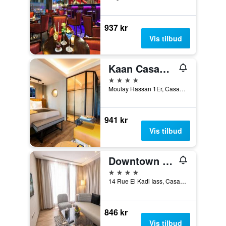
937 kr
Vis tilbud
Kaan Casablanca
4 stjerner
Moulay Hassan 1Er, Casablanca, Marokko
941 kr
Vis tilbud
Downtown Hotel Maârif Casablanca by Tsa
4 stjerner
14 Rue El Kadi Iass, Casablanca, Marokko
846 kr
Vis tilbud