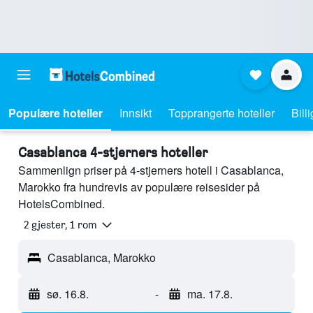
Populære hoteller
Innsikt
Topprangerte hoteller
Bill
Casablanca 4-stjerners hoteller
Sammenlign priser på 4-stjerners hotell i Casablanca,
Marokko fra hundrevis av populære reisesider på
HotelsCombined.
2 gjester, 1 rom
Casablanca, Marokko
sø. 16.8.
-
ma. 17.8.