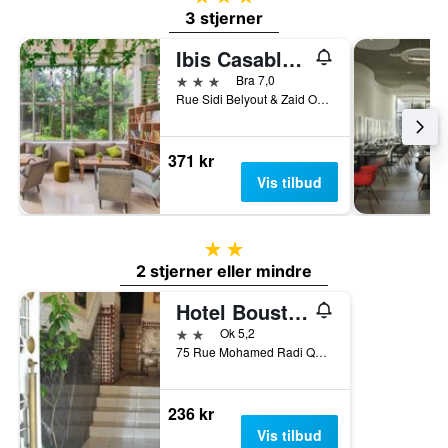
3 stjerner
Ibis Casablanca City Center
3 stjerner
Bra 7,0
Rue Sidi Belyout & Zaid Ou Hmad, Casablanca, Marokko
371 kr
Vis tilbud
2 stjerner
2 stjerner eller mindre
Hotel Boustane
2 stjerner
Ok 5,2
75 Rue Mohamed Radi Quartier de la Gare, Casablanca, Marokko
236 kr
Vis tilbud