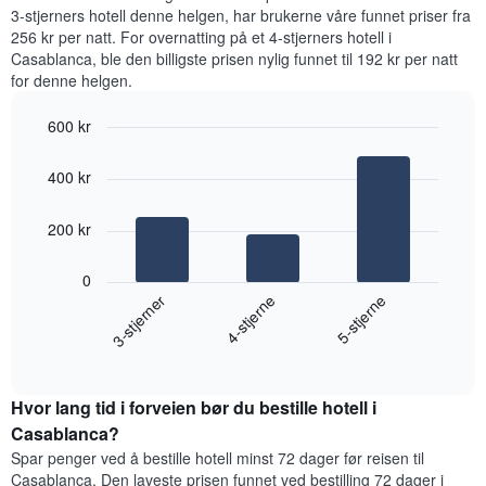
data
3-stjerners hotell denne helgen, har brukerne våre funnet priser fra
fra
256 kr per natt. For overnatting på et 4-stjerners hotell i
de
Casablanca, ble den billigste prisen nylig funnet til 192 kr per natt
siste
for denne helgen.
tre
dagene
600 kr
og
sortert
Bar
Chart
graphic.
etter
chart
400 kr
with
antall
3
stjerner.
bars.
200 kr
Diagrammets
1
Diagrammet
X-
0
nedenfor
akse
4-stjerne
3-stjerner
5-stjerne
viser
viser
gjennomsnittsprisen
hotellkategorier
End
for
etter
of
et
interactive
stjerner.
rom
chart
Diagrammets
Hvor lang tid i forveien bør du bestille hotell i
denne
1
helgen,
Casablanca?
Y-
basert
akse
Spar penger ved å bestille hotell minst 72 dager før reisen til
på
viser
Casablanca. Den laveste prisen funnet ved bestilling 72 dager i