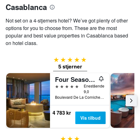
Casablanca
Not set on a 4-stjerners hotel? We’ve got plenty of other
options for you to choose from. These are the most
popular and best value properties in Casablanca based
on hotel class.
5 stjerner
5 stjerner
Four Seasons Hotel Casablanca
5 stjerner
Enestående
9,0
Boulevard De La Corniche, Casablanca, Marokko
4 783 kr
Vis tilbud
3 stjerner