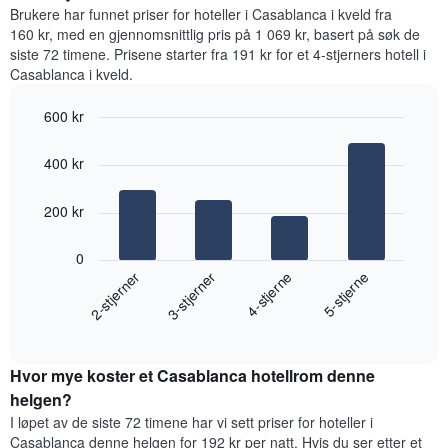
et
Brukere har funnet priser for hoteller i Casablanca i kveld fra
rom
rom
160 kr, med en gjennomsnittlig pris på 1 069 kr, basert på søk de
for
siste 72 timene. Prisene starter fra 191 kr for et 4-stjerners hotell i
hver
Casablanca i kveld.
ukedag
Diagrammets
600 kr
1
Bar
X-
Chart
graphic.
chart
akse
400 kr
with
viser
4
ukedagene.
bars.
200 kr
Diagrammets
1
Diagrammet
Y-
0
nedenfor
akse
2-stjerner
3-stjerner
4-stjerne
5-stjerne
viser
viser
gjennomsnittsprisen
gjennomsnittsprisen
End
for
for
of
et
interactive
et
rom
chart
rom
Hvor mye koster et Casablanca hotellrom denne
i
kveld,
helgen?
basert
I løpet av de siste 72 timene har vi sett priser for hoteller i
på
Casablanca denne helgen for 192 kr per natt. Hvis du ser etter et