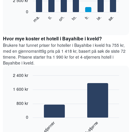
2 500 kr
Diagrammets
bars.
1
0
Y-
Diagrammet
fr.
to.
on.
ti.
ma.
sø.
lø.
akse
nedenfor
End
viser
of
viser
gjennomsnittsprisen
interactive
gjennomsnittsprisen
chart
for
for
Hvor mye koster et hotell i Bayahibe i kveld?
et
et
Brukere har funnet priser for hoteller i Bayahibe i kveld fra 755 kr,
rom
rom
med en gjennomsnittlig pris på 1 418 kr, basert på søk de siste 72
for
timene. Prisene starter fra 1 990 kr for et 4-stjerners hotell i
hver
Bayahibe i kveld.
ukedag
Diagrammets
2 400 kr
1
Bar
X-
Chart
graphic.
chart
akse
1 600 kr
with
viser
2
ukedagene.
bars.
800 kr
Diagrammets
1
Diagrammet
Y-
0
nedenfor
akse
3-stjerner
4-stjerne
viser
viser
gjennomsnittsprisen