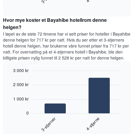
gjennomsnittsprisen
End
for
for
of
et
interactive
et
rom
chart
rom
Hvor mye koster et Bayahibe hotellrom denne
i
kveld,
helgen?
basert
I løpet av de siste 72 timene har vi sett priser for hoteller i Bayahibe
på
denne helgen for 717 kr per natt. Hvis du ser etter et 3-stjerners
data
hotell denne helgen, har brukerne våre funnet priser fra 717 kr per
fra
natt. For overnatting på et 4-stjerners hotell i Bayahibe, ble den
de
billigste prisen nylig funnet til 2 528 kr per natt for denne helgen.
siste
tre
3 000 kr
dagene
og
Bar
Chart
graphic.
chart
sortert
2 000 kr
with
etter
2
antall
bars.
1 000 kr
stjerner.
Diagrammets
Diagrammet
1
0
nedenfor
X-
3-stjerner
4-stjerne
viser
akse
gjennomsnittsprisen
viser
End
for
hotellkategorier
of