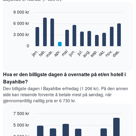
9 000 kr
Bar
Chart
6 000 kr
graphic.
chart
with
12
3 000 kr
bars.
0
Diagrammet
feb.
mai
aug.
nov.
jan.
apr.
jul.
okt.
mar.
jun.
sep.
des.
nedenfor
End
of
viser
interactive
gjennomsnittsprisen
chart
for
Hva er den billigste dagen å overnatte på et/en hotell i
et
Bayahibe?
rom
Den billigste dagen i Bayahibe erfredag (1 206 kr). På den annen
per
side kan reisende forvente å betale mest på søndag, når
måned
gjennomsnittlig nattlig pris er 6 730 kr.
Diagrammets
1
7 500 kr
X-
akse
Bar
Chart
5 000 kr
graphic.
viser
chart
with
månedene.
7