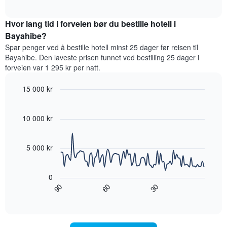
et
interactive
etter
rom
chart
stjerner.
Hvor lang tid i forveien bør du bestille hotell i
denne
Diagrammets
helgen,
Bayahibe?
1
basert
Spar penger ved å bestille hotell minst 25 dager før reisen til
Y-
på
akse
Bayahibe. Den laveste prisen funnet ved bestilling 25 dager i
data
viser
forveien var 1 295 kr per natt.
fra
gjennomsnittsprisen
de
for
15 000 kr
siste
et
tre
Line
Chart
rom
graphic.
chart
dagene
i
with
10 000 kr
og
kveld,
90
sortert
data
basert
etter
points.
på
5 000 kr
antall
data
stjerner.
Diagrammet
fra
Diagrammets
nedenfor
de
0
1
viser
siste
90
60
30
X-
hvordan
End
tre
akse
of
romprisen
dagene
interactive
viser
endrer
chart
hotellkategorier
seg
etter