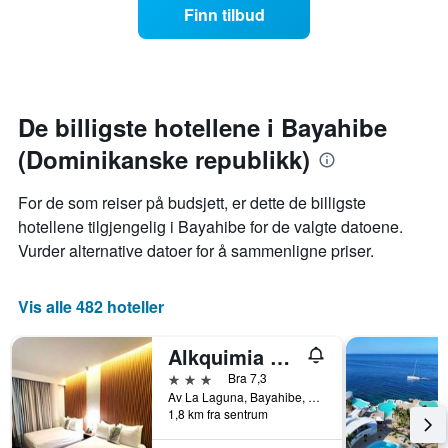
jo
Finn tilbud
stjerner.
nærmere
Diagrammets
man
1
kommer
Y-
datoen
akse
for
viser
oppholdet
De billigste hotellene i Bayahibe
gjennomsnittsprisen
Diagrammets
på
(Dominikanske republikk)
1
et
X-
rom
akse
For de som reiser på budsjett, er dette de billigste
denne
viser
hotellene tilgjengelig i Bayahibe for de valgte datoene.
helgen
antall
funnet
Vurder alternative datoer for å sammenligne priser.
dager
de
før
siste
oppholdet
3
Vis alle 482 hoteller
Diagrammets
dagene
1
Y-
Alkquimia Hotel Lounge And Bar
akse
3 stjerner
Bra 7,3
viser
Av La Laguna, Bayahibe, Dominikanske republikk
gjennomsnittsprisen
1,8 km fra sentrum
på
et