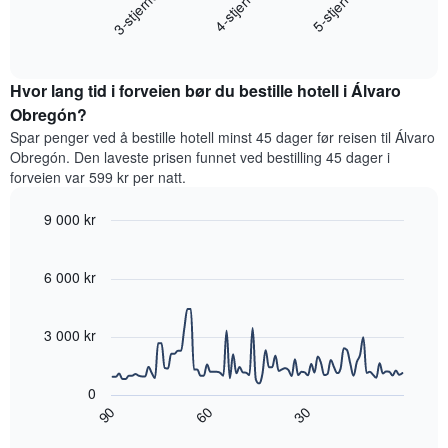
4-stjerne
3-stjerner
5-stjerne
viser
gjennomsnittsprisen
hotellkategorier
End
for
etter
of
et
interactive
stjerner.
rom
chart
Diagrammets
Hvor lang tid i forveien bør du bestille hotell i Álvaro
denne
1
helgen,
Obregón?
Y-
basert
akse
Spar penger ved å bestille hotell minst 45 dager før reisen til Álvaro
på
viser
Obregón. Den laveste prisen funnet ved bestilling 45 dager i
data
gjennomsnittsprisen
forveien var 599 kr per natt.
fra
for
de
et
9 000 kr
siste
rom
tre
Line
Chart
i
graphic.
chart
dagene
kveld,
with
6 000 kr
og
basert
90
sortert
data
på
etter
points.
data
3 000 kr
antall
fra
stjerner.
Diagrammet
de
Diagrammets
nedenfor
siste
0
1
viser
tre
60
90
30
X-
hvordan
End
dagene
akse
of
romprisen
interactive