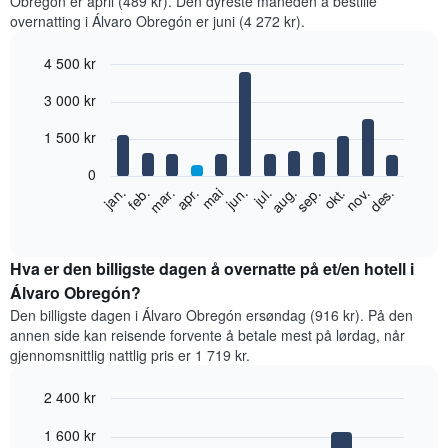
Obregón er april (489 kr). Den dyreste måneden å bestille
overnatting i Álvaro Obregón er juni (4 272 kr).
4 500 kr
Bar
Chart
3 000 kr
graphic.
chart
with
12
1 500 kr
bars.
0
Diagrammet
feb.
mai
aug.
nov.
jan.
apr.
jul.
okt.
mar.
jun.
sep.
des.
nedenfor
End
of
viser
interactive
gjennomsnittsprisen
chart
for
Hva er den billigste dagen å overnatte på et/en hotell i
et
Álvaro Obregón?
rom
Den billigste dagen i Álvaro Obregón ersøndag (916 kr). På den
per
annen side kan reisende forvente å betale mest på lørdag, når
måned
gjennomsnittlig nattlig pris er 1 719 kr.
Diagrammets
1
2 400 kr
X-
akse
Bar
Chart
1 600 kr
graphic.
viser
chart