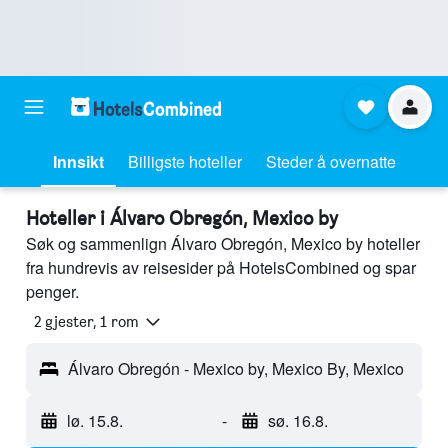
Innsikt
Billigste hoteller
Steder å overnatte
Hoteller i Álvaro Obregón, Mexico by
Søk og sammenlign Álvaro Obregón, Mexico by hoteller
fra hundrevis av reisesider på HotelsCombined og spar
penger.
2 gjester, 1 rom
Álvaro Obregón - Mexico by, Mexico By, Mexico
lø. 15.8.
-
sø. 16.8.