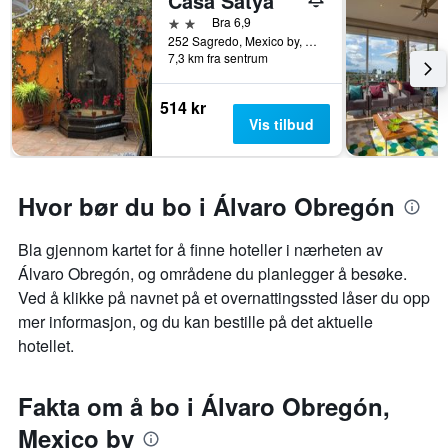
Casa Satya
på
2 stjerner
Bra 6,9
et
252 Sagredo, Mexico by, Mexico By, Mexico
rom
7,3 km fra sentrum
514 kr
Vis tilbud
Hvor bør du bo i Álvaro Obregón
Bla gjennom kartet for å finne hoteller i nærheten av
Álvaro Obregón, og områdene du planlegger å besøke.
Ved å klikke på navnet på et overnattingssted låser du opp
mer informasjon, og du kan bestille på det aktuelle
hotellet.
Fakta om å bo i Álvaro Obregón,
Mexico by