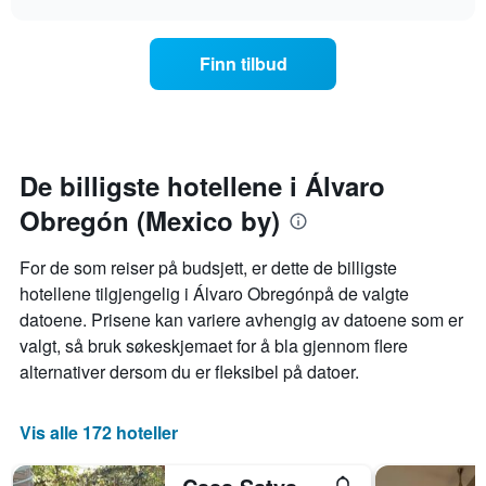
viser
endrer
chart
hotellkategorier
seg
etter
jo
Finn tilbud
stjerner.
nærmere
Diagrammets
man
1
kommer
Y-
datoen
akse
for
viser
oppholdet
De billigste hotellene i Álvaro
gjennomsnittsprisen
Diagrammets
på
Obregón (Mexico by)
1
et
X-
rom
akse
For de som reiser på budsjett, er dette de billigste
denne
viser
hotellene tilgjengelig i Álvaro Obregónpå de valgte
helgen
antall
funnet
datoene. Prisene kan variere avhengig av datoene som er
dager
de
før
valgt, så bruk søkeskjemaet for å bla gjennom flere
siste
oppholdet
alternativer dersom du er fleksibel på datoer.
3
Diagrammets
dagene
1
Y-
Vis alle 172 hoteller
akse
viser
gjennomsnittsprisen