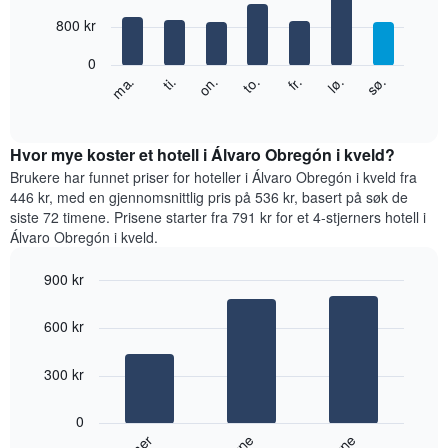
with
månedene.
7
800 kr
Diagrammets
bars.
1
0
Y-
Diagrammet
fr.
to.
on.
ti.
ma.
sø.
lø.
akse
nedenfor
End
viser
of
viser
gjennomsnittsprisen
interactive
gjennomsnittsprisen
chart
for
for
Hvor mye koster et hotell i Álvaro Obregón i kveld?
et
et
Brukere har funnet priser for hoteller i Álvaro Obregón i kveld fra
rom
rom
446 kr, med en gjennomsnittlig pris på 536 kr, basert på søk de
for
siste 72 timene. Prisene starter fra 791 kr for et 4-stjerners hotell i
hver
Álvaro Obregón i kveld.
ukedag
Diagrammets
900 kr
1
Bar
X-
Chart
graphic.
chart
akse
600 kr
with
viser
3
ukedagene.
bars.
300 kr
Diagrammets
1
Diagrammet
Y-
0
nedenfor
akse
viser