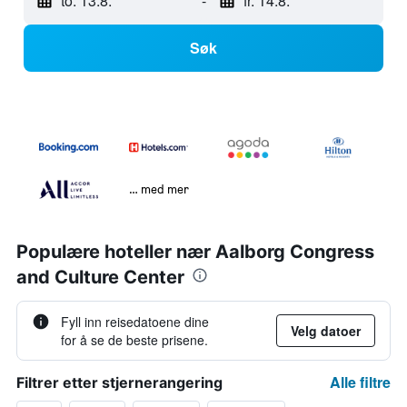
to. 13.8.
-
fr. 14.8.
Søk
… med mer
Populære hoteller nær Aalborg Congress
and Culture Center
Fyll inn reisedatoene dine
Velg datoer
for å se de beste prisene.
Alle filtre
Filtrer etter stjernerangering