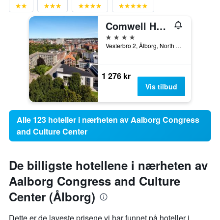
Comwell Hvide Hus Aalborg
4 stjerner
Vesterbro 2, Ålborg, North Jutland, Danmark
1 276 kr
Vis tilbud
Alle 123 hoteller i nærheten av Aalborg Congress
and Culture Center
De billigste hotellene i nærheten av
Aalborg Congress and Culture
Center (Ålborg)
Dette er de laveste prisene vi har funnet på hoteller i