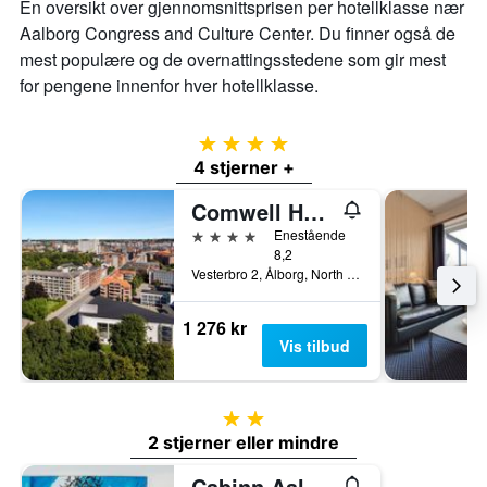
En oversikt over gjennomsnittsprisen per hotellklasse nær
Aalborg Congress and Culture Center. Du finner også de
mest populære og de overnattingsstedene som gir mest
for pengene innenfor hver hotellklasse.
4 stjerner
4 stjerner +
Comwell Hvide Hus Aalborg
4 stjerner
Enestående
8,2
Vesterbro 2, Ålborg, North Jutland, Danmark
1 276 kr
Vis tilbud
2 stjerner
2 stjerner eller mindre
Cabinn Aalborg Hotel