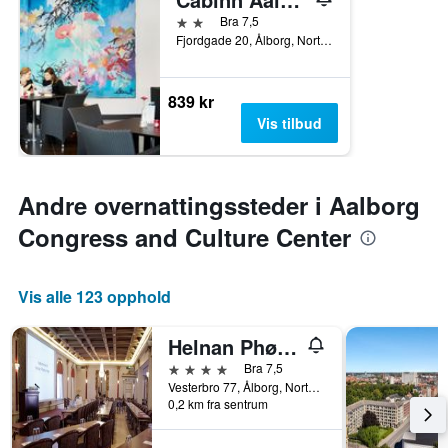
2 stjerner
Bra 7,5
Fjordgade 20, Ålborg, North Jutland, Danmark
839 kr
Vis tilbud
Andre overnattingssteder i Aalborg
Congress and Culture Center
Vis alle 123 opphold
Helnan Phønix Hotel
4 stjerner
Bra 7,5
Vesterbro 77, Ålborg, North Jutland, Danmark
0,2 km fra sentrum