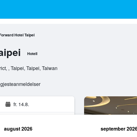
Forward Hotel Taipei
aipei
Hotell
ct, , Taipei, Taipei, Taiwan
e gjesteanmeldelser
fr. 14.8.
august 2026
september 202