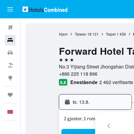
Fly
Hjem
Taiwan
18 121
Taipei
1 456
Hoteller
Forward Hotel T
Leiebiler
3 stjerner
Pakkereiser
No.3 Yijiang Street Jhongshan Distri
+886 225 118 896
Utforsk
Enestående
2 462 verifisert
8,8
Reiser
to. 13.8.
-
Norsk
2 gjester, 1 rom