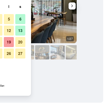
l
s
5
6
12
13
1/27
Buffet
19
20
26
27
ler.