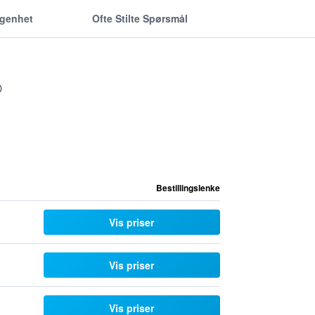
ggenhet
Ofte Stilte Spørsmål
Bestillingslenke
Vis priser
Vis priser
Vis priser