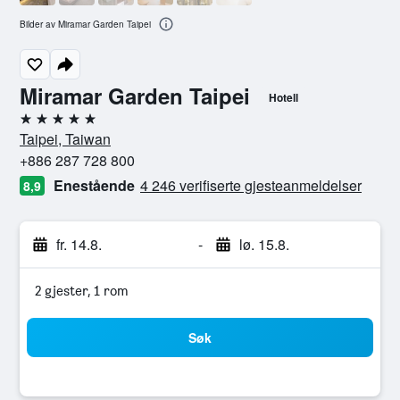
Bilder av Miramar Garden Taipei
Miramar Garden Taipei
Hotell
5 stjerner
Taipei, Taiwan
+886 287 728 800
Enestående
4 246 verifiserte gjesteanmeldelser
8,9
fr. 14.8.
-
lø. 15.8.
2 gjester, 1 rom
Søk