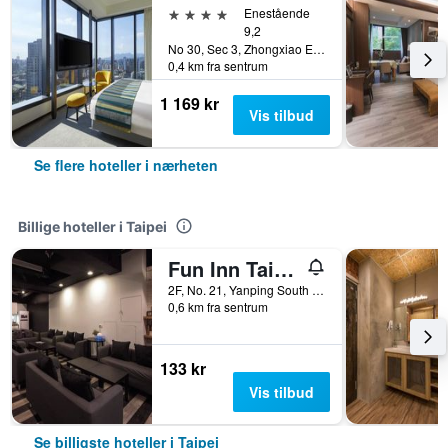
4 stjerner
Enestående
9,2
No 30, Sec 3, Zhongxiao E Rd Daan, Taipei, Taiwan
0,4 km fra sentrum
1 169 kr
Vis tilbud
Se flere hoteller i nærheten
Billige hoteller i Taipei
Fun Inn Taipei
2F, No. 21, Yanping South Road, Taipei, Taiwan
0,6 km fra sentrum
133 kr
Vis tilbud
Se billigste hoteller i Taipei