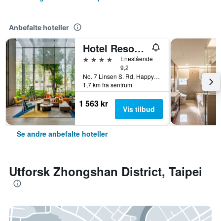
Anbefalte hoteller
Hotel Resonance Taipei, Tapestry Collection by Hilton
4 stjerner
Enestående
9,2
No. 7 Linsen S. Rd, Happy Village, Taipei, Taiwan
1,7 km fra sentrum
1 563 kr
Vis tilbud
Se andre anbefalte hoteller
Utforsk Zhongshan District, Taipei