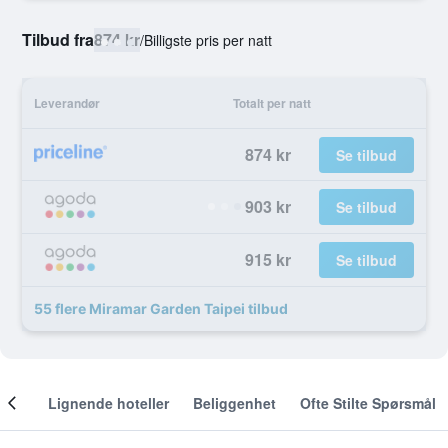
Tilbud fra
874 kr
/
Billigste pris per natt
Leverandør
Totalt per natt
874 kr
Se tilbud
903 kr
Se tilbud
915 kr
Se tilbud
55 flere Miramar Garden Taipei tilbud
nger
Lignende hoteller
Beliggenhet
Ofte Stilte Spørsmål