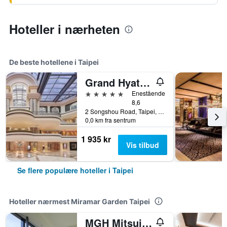
Hoteller i nærheten
De beste hotellene i Taipei
Grand Hyatt Taipei
5 stjerner
Enestående
8,6
2 Songshou Road, Taipei, Taiwan
0,0 km fra sentrum
1 935 kr
Vis tilbud
Se flere populære hoteller i Taipei
Hoteller nærmest Miramar Garden Taipei
MGH Mitsui Garden Hotel Taipei Zhongxiao