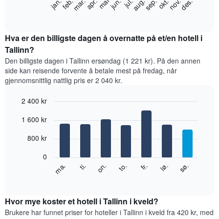
feb.
mai
aug.
nov.
jan.
apr.
jul.
okt.
mar.
jun.
sep.
des.
nedenfor
End
of
viser
interactive
gjennomsnittsprisen
chart
for
Hva er den billigste dagen å overnatte på et/en hotell i
et
Tallinn?
rom
Den billigste dagen i Tallinn ersøndag (1 221 kr). På den annen
per
side kan reisende forvente å betale mest på fredag, når
måned
gjennomsnittlig nattlig pris er 2 040 kr.
Diagrammets
1
2 400 kr
X-
akse
Bar
Chart
1 600 kr
graphic.
viser
chart
with
månedene.
7
800 kr
Diagrammets
bars.
1
0
Y-
Diagrammet
fr.
to.
on.
ti.
ma.
sø.
lø.
akse
nedenfor
End
viser
of
viser
gjennomsnittsprisen
interactive
gjennomsnittsprisen
chart
for
for
Hvor mye koster et hotell i Tallinn i kveld?
et
et
Brukere har funnet priser for hoteller i Tallinn i kveld fra 420 kr, med
rom
rom