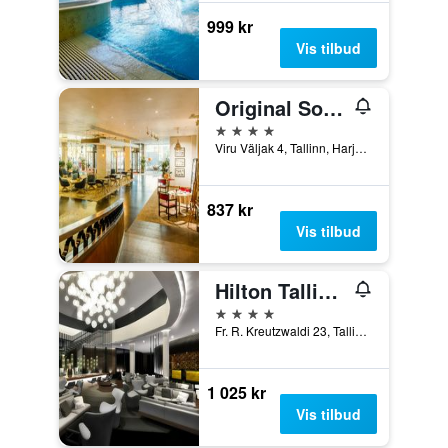
999 kr
Vis tilbud
Original Sokos Hotel Viru
4 stjerner
Viru Väljak 4, Tallinn, Harju (Fylke), Estland
837 kr
Vis tilbud
Hilton Tallinn Park
4 stjerner
Fr. R. Kreutzwaldi 23, Tallinn, Harju (Fylke), Estland
1 025 kr
Vis tilbud