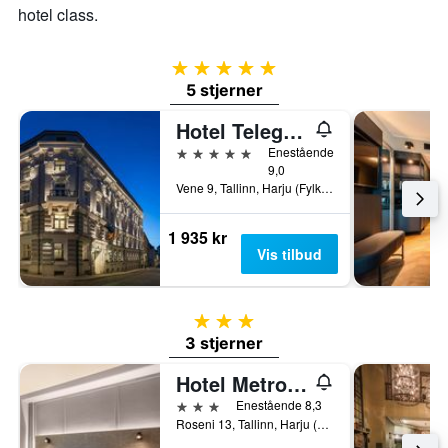
hotel class.
5 stjerner
5 stjerner
Hotel Telegraaf, Autograph Collection
5 stjerner
Enestående
9,0
Vene 9, Tallinn, Harju (Fylke), Estland
1 935 kr
Vis tilbud
3 stjerner
3 stjerner
Hotel Metropol
3 stjerner
Enestående 8,3
Roseni 13, Tallinn, Harju (Fylke), Estland