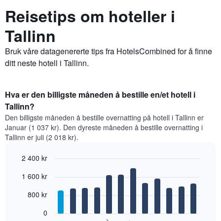
Reisetips om hoteller i
Tallinn
Bruk våre datagenererte tips fra HotelsCombined for å finne
ditt neste hotell i Tallinn.
Hva er den billigste måneden å bestille en/et hotell i
Tallinn?
Den billigste måneden å bestille overnatting på hotell i Tallinn er
Januar (1 037 kr). Den dyreste måneden å bestille overnatting i
Tallinn er juli (2 018 kr).
2 400 kr
Bar
Chart
1 600 kr
graphic.
chart
with
12
800 kr
bars.
0
Diagrammet