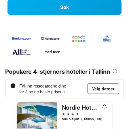
Søk
… med mer
Populære 4-stjerners hoteller i Tallinn
Fyll inn reisedatoene dine
Velg datoer
for å se de beste prisene.
Nordic Hotel Forum, WorldHotels Distinctive
4 stjerner
Viru Väljak 3, Tallinn, Harju (Fylke), Estland