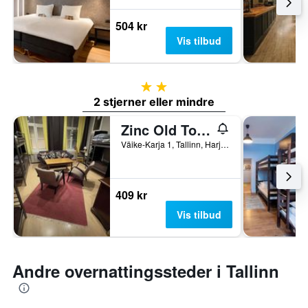
504 kr
Vis tilbud
2 stjerner
2 stjerner eller mindre
Zinc Old Town Hostel Tallinn
Väike-Karja 1, Tallinn, Harju (Fylke), Estland
409 kr
Vis tilbud
Andre overnattingssteder i Tallinn