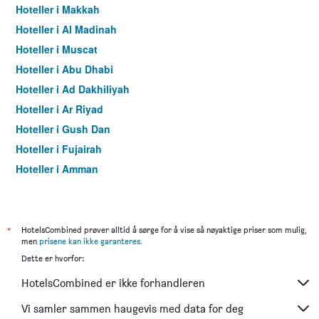
Hoteller i Makkah
Hoteller i Al Madinah
Hoteller i Muscat
Hoteller i Abu Dhabi
Hoteller i Ad Dakhiliyah
Hoteller i Ar Riyad
Hoteller i Gush Dan
Hoteller i Fujairah
Hoteller i Amman
Hoteller i Zufar
Hoteller i Tabuk
Hoteller i Sharjah
*
HotelsCombined prøver alltid å sørge for å vise så nøyaktige priser som mulig,
men
prisene kan ikke garanteres
.
Hoteller i Ras al-Khaimah
Dette er hvorfor:
HotelsCombined er ikke forhandleren
Vi samler sammen haugevis med data for deg