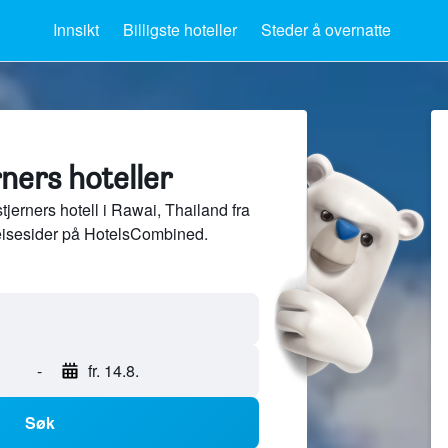
Innsikt
Billigste hoteller
Steder å overnatte
ners hoteller
jerners hotell i Rawai, Thailand fra
eisesider på HotelsCombined.
-
fr. 14.8.
Søk