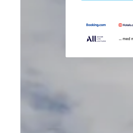
… med 