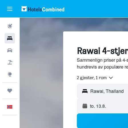
Fly
Hoteller
Rawai 4-stjer
Leiebiler
Sammenlign priser på 4-st
Pakkereiser
hundrevis av populære r
Utforsk
2 gjester, 1 rom
Reiser
to. 13.8.
Norsk