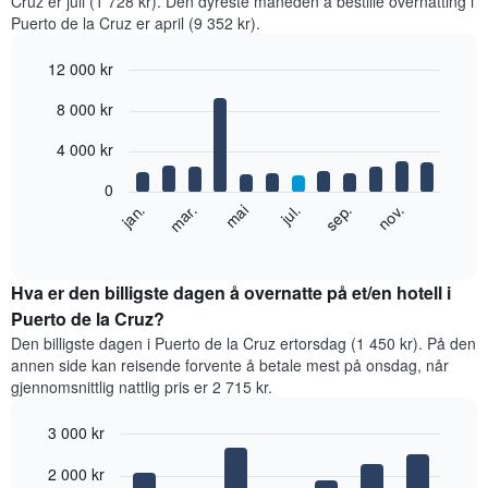
Cruz er juli (1 728 kr). Den dyreste måneden å bestille overnatting i
Puerto de la Cruz er april (9 352 kr).
12 000 kr
Bar
Chart
8 000 kr
graphic.
chart
with
12
4 000 kr
bars.
0
Diagrammet
jan.
mar.
mai
jul.
sep.
nov.
nedenfor
End
of
viser
interactive
gjennomsnittsprisen
chart
for
Hva er den billigste dagen å overnatte på et/en hotell i
et
Puerto de la Cruz?
rom
Den billigste dagen i Puerto de la Cruz ertorsdag (1 450 kr). På den
per
annen side kan reisende forvente å betale mest på onsdag, når
måned
gjennomsnittlig nattlig pris er 2 715 kr.
Diagrammets
1
3 000 kr
X-
akse
Bar
Chart
2 000 kr
graphic.
viser
chart