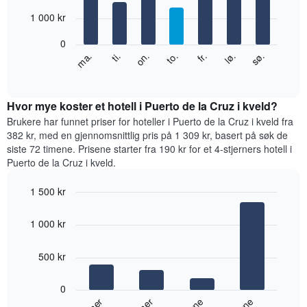
with
månedene.
7
1 000 kr
Diagrammets
bars.
1
0
Y-
Diagrammet
fr.
to.
on.
ti.
ma.
sø.
lø.
akse
nedenfor
End
viser
of
viser
gjennomsnittsprisen
interactive
gjennomsnittsprisen
chart
for
for
Hvor mye koster et hotell i Puerto de la Cruz i kveld?
et
et
Brukere har funnet priser for hoteller i Puerto de la Cruz i kveld fra
rom
rom
382 kr, med en gjennomsnittlig pris på 1 309 kr, basert på søk de
for
siste 72 timene. Prisene starter fra 190 kr for et 4-stjerners hotell i
hver
Puerto de la Cruz i kveld.
ukedag
Diagrammets
1 500 kr
1
Bar
X-
Chart
graphic.
chart
akse
1 000 kr
with
viser
4
ukedagene.
bars.
500 kr
Diagrammets
1
Diagrammet
Y-
0
nedenfor
akse
viser