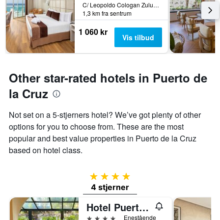
C/ Leopoldo Cologan Zulueta, 12, Puerto de la Cruz, Tenerife, Spania
på
1,3 km fra sentrum
et
rom
1 060 kr
Vis tilbud
Other star-rated hotels in Puerto de
la Cruz
Not set on a 5-stjerners hotel? We’ve got plenty of other
options for you to choose from. These are the most
popular and best value properties in Puerto de la Cruz
based on hotel class.
4 stjerner
4 stjerner
Hotel Puerto Palace
4 stjerner
Enestående