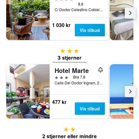
8,6
C/ Doctor Celestino Cobiella Zaera, 2, Puerto de la Cruz, Tenerife, Spania
1 030 kr
Vis tilbud
3 stjerner
3 stjerner
Hotel Marte
3 stjerner
Bra 7,8
Calle Del Doctor Ingram, 20, Puerto de la Cruz, Tenerife, Spania
477 kr
Vis tilbud
2 stjerner
2 stjerner eller mindre