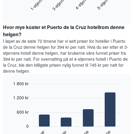
1-stjerner
3-stjerner
4-stjerne
5-stjerne
viser
gjennomsnittsprisen
gjennomsnittsprisen
End
for
for
of
et
interactive
et
rom
chart
rom
Hvor mye koster et Puerto de la Cruz hotellrom denne
i
kveld,
helgen?
basert
I løpet av de siste 72 timene har vi sett priser for hoteller i Puerto
på
de la Cruz denne helgen for 394 kr per natt. Hvis du ser etter et 3-
data
stjerners hotell denne helgen, har brukerne våre funnet priser fra
fra
394 kr per natt. For overnatting på et 4-stjerners hotell i Puerto de
de
la Cruz, ble den billigste prisen nylig funnet til 745 kr per natt for
siste
denne helgen.
tre
dagene
1 800 kr
og
sortert
Bar
Chart
graphic.
etter
chart
1 200 kr
with
antall
4
stjerner.
bars.
600 kr
Diagrammets
1
Diagrammet
X-
0
nedenfor
akse
viser