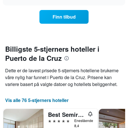
viser
endrer
chart
hotellkategorier
seg
etter
jo
Finn tilbud
stjerner.
nærmere
Diagrammets
man
1
kommer
Y-
datoen
akse
for
viser
oppholdet
Billigste 5-stjerners hoteller i
gjennomsnittsprisen
Diagrammets
på
Puerto de la Cruz
1
et
X-
rom
akse
Dette er de lavest prisede 5-stjerners hotellene brukerne
denne
viser
våre nylig har funnet i Puerto de la Cruz. Prisene kan
helgen
antall
funnet
variere basert på valgte datoer og hotellets beliggenhet.
dager
de
før
siste
oppholdet
3
Vis alle 76 5-stjerners hoteller
Diagrammets
dagene
1
Y-
Best Semiramis
akse
5 stjerner
Enestående
viser
8,4
gjennomsnittsprisen