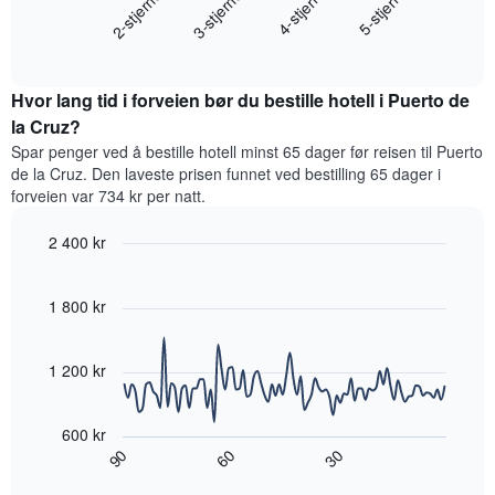
2-stjerner
3-stjerner
4-stjerne
5-stjerne
viser
gjennomsnittsprisen
hotellkategorier
End
for
etter
of
et
interactive
stjerner.
rom
chart
Diagrammets
Hvor lang tid i forveien bør du bestille hotell i Puerto de
denne
1
helgen,
la Cruz?
Y-
basert
akse
Spar penger ved å bestille hotell minst 65 dager før reisen til Puerto
på
viser
de la Cruz. Den laveste prisen funnet ved bestilling 65 dager i
data
gjennomsnittsprisen
forveien var 734 kr per natt.
fra
for
de
et
2 400 kr
siste
rom
tre
Line
Chart
i
graphic.
chart
dagene
kveld,
with
1 800 kr
og
basert
90
sortert
data
på
etter
points.
data
1 200 kr
antall
fra
stjerner.
Diagrammet
de
Diagrammets
nedenfor
siste
600 kr
1
viser
tre
60
90
30
X-
hvordan
End
dagene
akse
of
romprisen
interactive