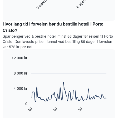
3-stjerner
4-stjerne
viser
gjennomsnittsprisen
hotellkategorier
End
for
etter
of
et
interactive
stjerner.
rom
chart
Diagrammets
Hvor lang tid i forveien bør du bestille hotell i Porto
denne
1
helgen,
Cristo?
Y-
basert
akse
Spar penger ved å bestille hotell minst 86 dager før reisen til Porto
på
viser
Cristo. Den laveste prisen funnet ved bestilling 86 dager i forveien
data
gjennomsnittsprisen
var 572 kr per natt.
fra
for
de
et
12 000 kr
siste
rom
tre
Line
Chart
i
graphic.
chart
dagene
kveld,
with
8 000 kr
og
basert
90
sortert
data
på
etter
points.
data
4 000 kr
antall
fra
stjerner.
Diagrammet
de
Diagrammets
nedenfor
siste
0
1
viser
tre
90
60
30
X-
hvordan
End
dagene
akse
of
romprisen
interactive