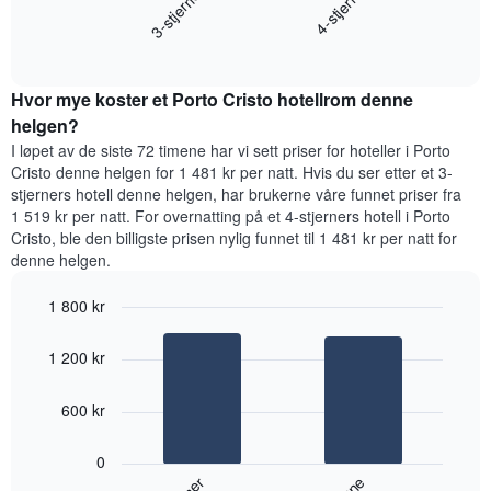
3-stjerner
4-stjerne
viser
gjennomsnittsprisen
gjennomsnittsprisen
End
for
for
of
et
interactive
et
rom
chart
rom
Hvor mye koster et Porto Cristo hotellrom denne
i
kveld,
helgen?
basert
I løpet av de siste 72 timene har vi sett priser for hoteller i Porto
på
Cristo denne helgen for 1 481 kr per natt. Hvis du ser etter et 3-
data
stjerners hotell denne helgen, har brukerne våre funnet priser fra
fra
1 519 kr per natt. For overnatting på et 4-stjerners hotell i Porto
de
Cristo, ble den billigste prisen nylig funnet til 1 481 kr per natt for
siste
denne helgen.
tre
dagene
1 800 kr
og
sortert
Bar
Chart
graphic.
etter
chart
1 200 kr
with
antall
2
stjerner.
bars.
600 kr
Diagrammets
1
Diagrammet
X-
0
nedenfor
akse
viser