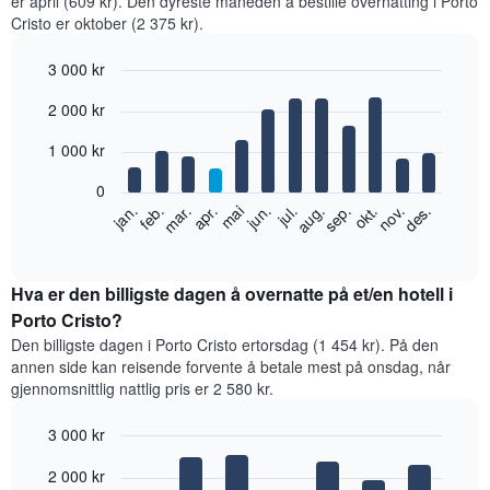
er april (609 kr). Den dyreste måneden å bestille overnatting i Porto
Cristo er oktober (2 375 kr).
3 000 kr
Bar
Chart
2 000 kr
graphic.
chart
with
12
1 000 kr
bars.
0
Diagrammet
feb.
mai
aug.
nov.
jan.
apr.
jul.
okt.
mar.
jun.
sep.
des.
nedenfor
End
of
viser
interactive
gjennomsnittsprisen
chart
for
Hva er den billigste dagen å overnatte på et/en hotell i
et
Porto Cristo?
rom
Den billigste dagen i Porto Cristo ertorsdag (1 454 kr). På den
per
annen side kan reisende forvente å betale mest på onsdag, når
måned
gjennomsnittlig nattlig pris er 2 580 kr.
Diagrammets
1
3 000 kr
X-
akse
Bar
Chart
2 000 kr
graphic.
viser
chart