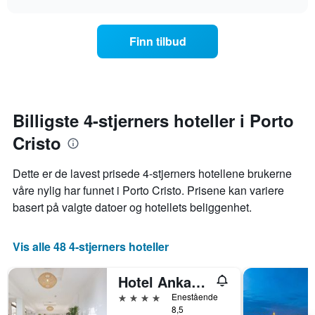
viser
endrer
chart
hotellkategorier
seg
etter
jo
Finn tilbud
stjerner.
nærmere
Diagrammets
man
1
kommer
Y-
datoen
akse
for
viser
oppholdet
Billigste 4-stjerners hoteller i Porto
gjennomsnittsprisen
Diagrammets
på
Cristo
1
et
X-
rom
akse
Dette er de lavest prisede 4-stjerners hotellene brukerne
denne
viser
våre nylig har funnet i Porto Cristo. Prisene kan variere
helgen
antall
funnet
basert på valgte datoer og hotellets beliggenhet.
dager
de
før
siste
oppholdet
3
Vis alle 48 4-stjerners hoteller
Diagrammets
dagene
1
Y-
Hotel Ankaa - Adults Only
akse
4 stjerner
Enestående
viser
8,5
gjennomsnittsprisen