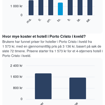
with
månedene.
7
1 000 kr
Diagrammets
bars.
1
0
Y-
Diagrammet
fr.
to.
on.
ti.
ma.
sø.
lø.
akse
nedenfor
End
viser
of
viser
gjennomsnittsprisen
interactive
gjennomsnittsprisen
chart
for
for
Hvor mye koster et hotell i Porto Cristo i kveld?
et
et
Brukere har funnet priser for hoteller i Porto Cristo i kveld fra
rom
rom
1 573 kr, med en gjennomsnittlig pris på 3 136 kr, basert på søk de
for
siste 72 timene. Prisene starter fra 1 573 kr for et 4-stjerners hotell i
hver
Porto Cristo i kveld.
ukedag
Diagrammets
2 400 kr
1
Bar
X-
Chart
graphic.
chart
akse
1 600 kr
with
viser
2
ukedagene.
bars.
800 kr
Diagrammets
1
Diagrammet
Y-
0
nedenfor
akse
viser