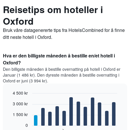
Reisetips om hoteller i
Oxford
Bruk våre datagenererte tips fra HotelsCombined for å finne
ditt neste hotell i Oxford.
Hva er den billigste måneden å bestille en/et hotell i
Oxford?
Den billigste måneden å bestille overnatting på hotell i Oxford er
Januar (1 486 kr). Den dyreste måneden å bestille overnatting i
Oxford er juni (3 994 kr).
4 500 kr
Bar
Chart
3 000 kr
graphic.
chart
with
12
1 500 kr
bars.
0
Diagrammet