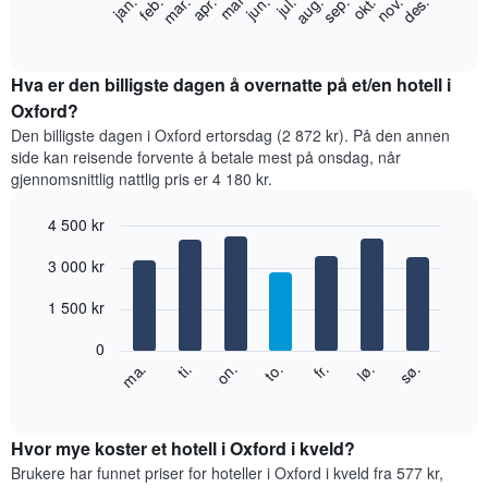
feb.
mai
aug.
nov.
jan.
apr.
jul.
okt.
mar.
jun.
sep.
des.
nedenfor
End
of
viser
interactive
gjennomsnittsprisen
chart
for
Hva er den billigste dagen å overnatte på et/en hotell i
et
Oxford?
rom
Den billigste dagen i Oxford ertorsdag (2 872 kr). På den annen
per
side kan reisende forvente å betale mest på onsdag, når
måned
gjennomsnittlig nattlig pris er 4 180 kr.
Diagrammets
1
4 500 kr
X-
akse
Bar
Chart
3 000 kr
graphic.
viser
chart
with
månedene.
7
1 500 kr
Diagrammets
bars.
1
0
Y-
Diagrammet
fr.
to.
on.
ti.
ma.
sø.
lø.
akse
nedenfor
End
viser
of
viser
gjennomsnittsprisen
interactive
gjennomsnittsprisen
chart
for
for
Hvor mye koster et hotell i Oxford i kveld?
et
et
Brukere har funnet priser for hoteller i Oxford i kveld fra 577 kr,
rom
rom