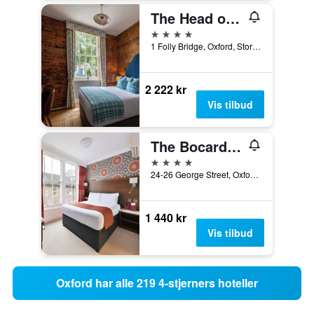
The Head of the River
4 stjerner
1 Folly Bridge, Oxford, Storbritannia
2 222 kr
Vis tilbud
The Bocardo Hotel
4 stjerner
24-26 George Street, Oxford, Storbritannia
1 440 kr
Vis tilbud
Oxford har alle 219 4-stjerners hoteller