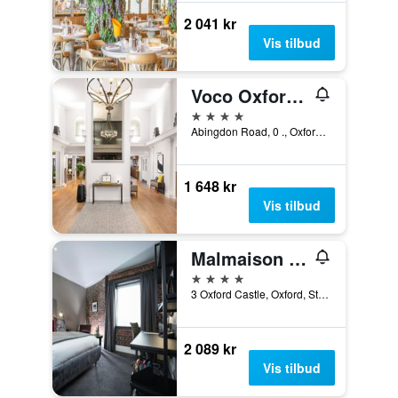
2 041 kr
Vis tilbud
Voco Oxford Spires By IHG
4 stjerner
Abingdon Road, 0 ., Oxford, Storbritannia
1 648 kr
Vis tilbud
Malmaison Oxford
4 stjerner
3 Oxford Castle, Oxford, Storbritannia
2 089 kr
Vis tilbud