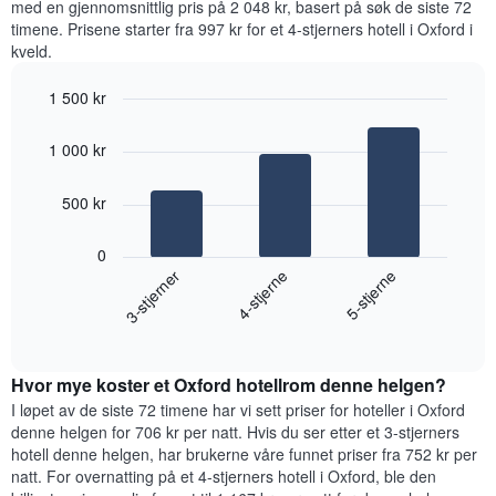
med en gjennomsnittlig pris på 2 048 kr, basert på søk de siste 72
for
timene. Prisene starter fra 997 kr for et 4-stjerners hotell i Oxford i
hver
kveld.
ukedag
Diagrammets
1 500 kr
1
Bar
X-
Chart
graphic.
chart
akse
1 000 kr
with
viser
3
ukedagene.
bars.
500 kr
Diagrammets
1
Diagrammet
Y-
0
nedenfor
akse
4-stjerne
3-stjerner
5-stjerne
viser
viser
gjennomsnittsprisen
gjennomsnittsprisen
End
for
for
of
et
interactive
et
rom
chart
rom
Hvor mye koster et Oxford hotellrom denne helgen?
i
kveld,
I løpet av de siste 72 timene har vi sett priser for hoteller i Oxford
basert
denne helgen for 706 kr per natt. Hvis du ser etter et 3-stjerners
på
hotell denne helgen, har brukerne våre funnet priser fra 752 kr per
data
natt. For overnatting på et 4-stjerners hotell i Oxford, ble den
fra