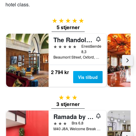
hotel class.
5 stjerner
5 stjerner
The Randolph Hotel Oxford, a Graduate by Hilton
5 stjerner
Enestående
8,3
Beaumont Street, Oxford, Storbritannia
2 794 kr
Vis tilbud
3 stjerner
3 stjerner
Ramada by Wyndham Oxford
3 stjerner
Bra 6,8
M40 J8A, Welcome Break Service Area, Thame Road, . 0 ., Oxford, Storbritannia