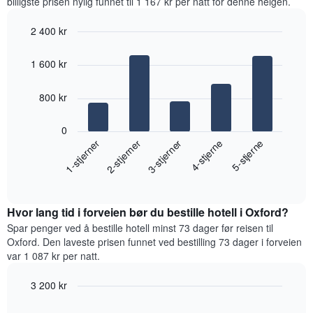
billigste prisen nylig funnet til 1 167 kr per natt for denne helgen.
de
siste
2 400 kr
tre
Bar
Chart
dagene
graphic.
chart
og
1 600 kr
with
sortert
5
etter
bars.
800 kr
antall
stjerner.
Diagrammet
Diagrammets
0
nedenfor
1
3-stjerner
1-stjerner
4-stjerne
2-stjerner
5-stjerne
viser
X-
gjennomsnittsprisen
akse
End
for
of
viser
et
interactive
hotellkategorier
rom
chart
etter
Hvor lang tid i forveien bør du bestille hotell i Oxford?
denne
stjerner.
helgen,
Spar penger ved å bestille hotell minst 73 dager før reisen til
Diagrammets
basert
Oxford. Den laveste prisen funnet ved bestilling 73 dager i forveien
1
på
var 1 087 kr per natt.
Y-
data
akse
fra
3 200 kr
viser
de
gjennomsnittsprisen
Line
Chart
siste
graphic.
chart