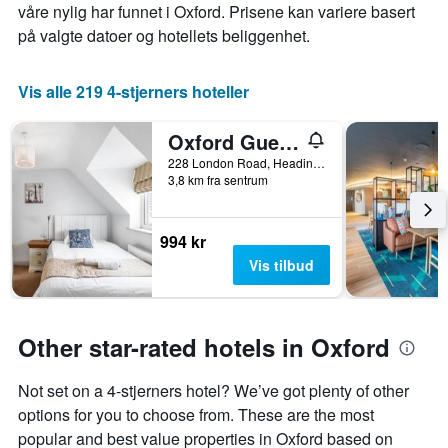
våre nylig har funnet i Oxford. Prisene kan variere basert
denne
antall
på valgte datoer og hotellets beliggenhet.
helgen
dager
funnet
før
de
oppholdet
Vis alle 219 4-stjerners hoteller
siste
Diagrammets
3
1
dagene
Y-
Oxford Guest House
akse
228 London Road, Headington, Oxford, Storbritannia
viser
3,8 km fra sentrum
gjennomsnittsprisen
på
et
994 kr
rom
Vis tilbud
Other star-rated hotels in Oxford
Not set on a 4-stjerners hotel? We’ve got plenty of other
options for you to choose from. These are the most
popular and best value properties in Oxford based on