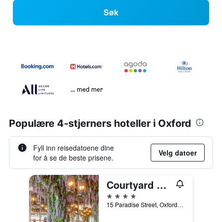
Søk
… med mer
Populære 4-stjerners hoteller i Oxford
Fyll inn reisedatoene dine
Velg datoer
for å se de beste prisene.
Courtyard by Marriott Oxford City Centre
4 stjerner
15 Paradise Street, Oxford, Storbritannia