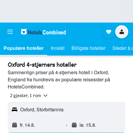
Populære hoteller
Innsikt
Billigste hoteller
Steder å 
Oxford 4-stjerners hoteller
Sammenlign priser på 4-stjerners hotell i Oxford,
England fra hundrevis av populære reisesider på
HotelsCombined.
2 gjester, 1 rom
Oxford, Storbritannia
fr. 14.8.
-
lø. 15.8.