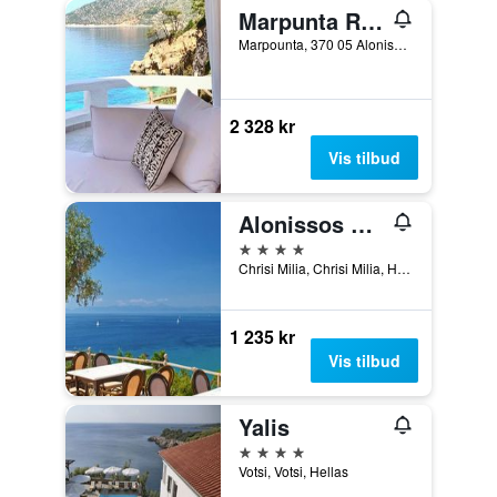
Marpunta Resort
Marpounta, 370 05 Alonissos, Sporades, Thessaly, Patitiri, Hellas
2 328 kr
Vis tilbud
Alonissos Beach Bungalows And Suites Hotel
4 stjerner
Chrisi Milia, Chrisi Milia, Hellas
1 235 kr
Vis tilbud
Yalis
4 stjerner
Votsi, Votsi, Hellas