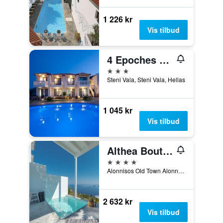
1 226 kr
Vis tilbud
4 Epoches Hotel Alonissos
3 stjerner
Steni Vala, Steni Vala, Hellas
1 045 kr
Vis tilbud
Althea Boutique Hotel
4 stjerner
Alonnisos Old Town Alonnisos 370 05 Greece, Alonnisos, Hellas
2 632 kr
Vis tilbud