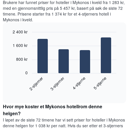
et
Brukere har funnet priser for hoteller i Mykonos i kveld fra 1 283 kr,
rom
rom
med en gjennomsnittlig pris på 5 457 kr, basert på søk de siste 72
for
timene. Prisene starter fra 1 374 kr for et 4-stjerners hotell i
hver
Mykonos i kveld.
ukedag
Diagrammets
2 400 kr
1
Bar
X-
Chart
graphic.
chart
akse
1 600 kr
with
viser
4
ukedagene.
bars.
800 kr
Diagrammets
1
Diagrammet
Y-
0
nedenfor
akse
2-stjerner
3-stjerner
4-stjerne
5-stjerne
viser
viser
gjennomsnittsprisen
gjennomsnittsprisen
End
for
for
of
et
interactive
et
rom
chart
rom
Hvor mye koster et Mykonos hotellrom denne
i
kveld,
helgen?
basert
I løpet av de siste 72 timene har vi sett priser for hoteller i Mykonos
på
denne helgen for 1 038 kr per natt. Hvis du ser etter et 3-stjerners
data