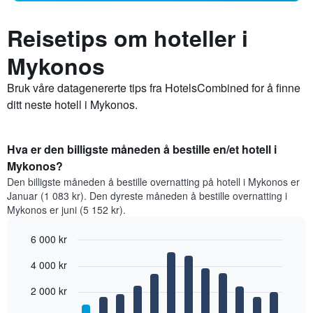
Reisetips om hoteller i
Mykonos
Bruk våre datagenererte tips fra HotelsCombined for å finne
ditt neste hotell i Mykonos.
Hva er den billigste måneden å bestille en/et hotell i
Mykonos?
Den billigste måneden å bestille overnatting på hotell i Mykonos er
Januar (1 083 kr). Den dyreste måneden å bestille overnatting i
Mykonos er juni (5 152 kr).
6 000 kr
Bar
Chart
4 000 kr
graphic.
chart
with
12
2 000 kr
bars.