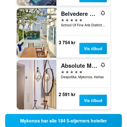
Belvedere Hotel - The Leading Hotels of the World
5 stjerner
School Of Fine Arts District, Mykonos, Hellas
3 754 kr
Vis tilbud
Absolute Mykonos Suites & More
5 stjerner
Despotika, Mykonos, Hellas
2 591 kr
Vis tilbud
Mykonos har alle 184 5-stjerners hoteller