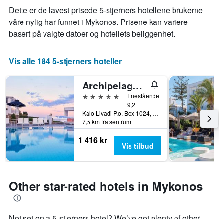
Dette er de lavest prisede 5-stjerners hotellene brukerne
våre nylig har funnet i Mykonos. Prisene kan variere
basert på valgte datoer og hotellets beliggenhet.
Vis alle 184 5-stjerners hoteller
Archipelagos Hotel
5 stjerner
Enestående
9,2
Kalo Livadi P.o. Box 1024, Mykonos, Hellas
7,5 km fra sentrum
1 416 kr
Vis tilbud
Other star-rated hotels in Mykonos
Not set on a 5-stjerners hotel? We’ve got plenty of other