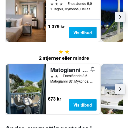
3 stjerner
Enestående 9,0
1 Tagou, Mykonos, Hellas
1 379 kr
Vis tilbud
2 stjerner
2 stjerner eller mindre
Matogianni Hotel
2 stjerner
Enestående 8,6
Matogianni Str, Mykonos, Hellas
673 kr
Vis tilbud