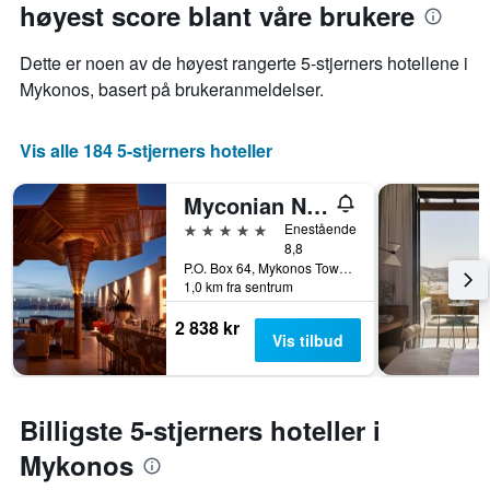
på
høyest score blant våre brukere
1
et
X-
rom
akse
Dette er noen av de høyest rangerte 5-stjerners hotellene i
denne
viser
Mykonos, basert på brukeranmeldelser.
helgen
antall
funnet
dager
de
før
Vis alle 184 5-stjerners hoteller
siste
oppholdet
3
Diagrammets
dagene
1
Myconian Naia - Preferred Hotels & Resorts
Y-
5 stjerner
Enestående
akse
8,8
viser
P.O. Box 64, Mykonos Town, Mykonos, Greece, Mykonos, Hellas
gjennomsnittsprisen
1,0 km fra sentrum
på
et
2 838 kr
Vis tilbud
rom
Billigste 5-stjerners hoteller i
Mykonos