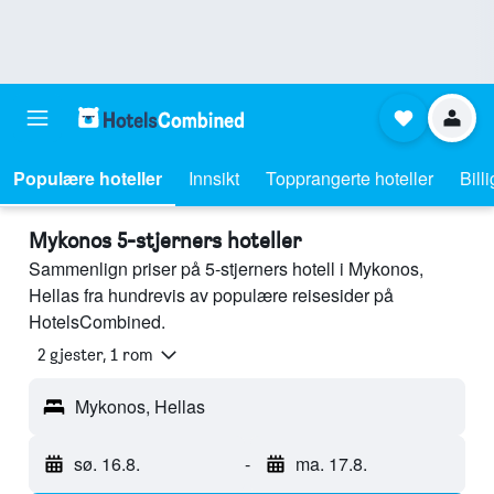
Populære hoteller
Innsikt
Topprangerte hoteller
Bill
Mykonos 5-stjerners hoteller
Sammenlign priser på 5-stjerners hotell i Mykonos,
Hellas fra hundrevis av populære reisesider på
HotelsCombined.
2 gjester, 1 rom
Mykonos, Hellas
sø. 16.8.
-
ma. 17.8.