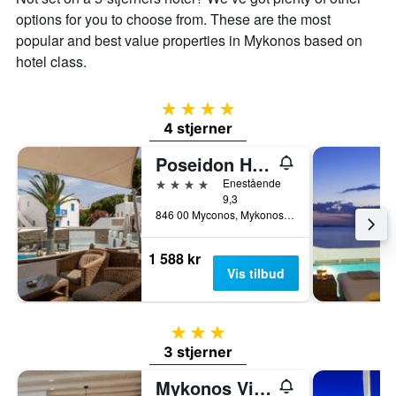
options for you to choose from. These are the most
popular and best value properties in Mykonos based on
hotel class.
4 stjerner
4 stjerner
Poseidon Hotel Suites
4 stjerner
Enestående
9,3
846 00 Myconos, Mykonos, Hellas
1 588 kr
Vis tilbud
3 stjerner
3 stjerner
Mykonos View