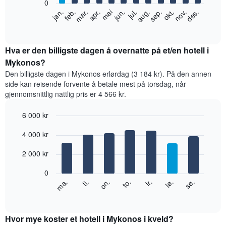
0
Diagrammet
feb.
mai
aug.
nov.
jan.
apr.
jul.
okt.
mar.
jun.
sep.
des.
nedenfor
End
of
viser
interactive
gjennomsnittsprisen
chart
for
Hva er den billigste dagen å overnatte på et/en hotell i
et
Mykonos?
rom
Den billigste dagen i Mykonos erlørdag (3 184 kr). På den annen
per
side kan reisende forvente å betale mest på torsdag, når
måned
gjennomsnittlig nattlig pris er 4 566 kr.
Diagrammets
1
6 000 kr
X-
akse
Bar
Chart
4 000 kr
graphic.
viser
chart
with
månedene.
7
2 000 kr
Diagrammets
bars.
1
0
Y-
Diagrammet
fr.
to.
on.
ti.
ma.
sø.
lø.
akse
nedenfor
End
viser
of
viser
gjennomsnittsprisen
interactive
gjennomsnittsprisen
chart
for
for
Hvor mye koster et hotell i Mykonos i kveld?
et