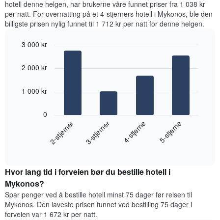
hotell denne helgen, har brukerne våre funnet priser fra 1 038 kr
fra
per natt. For overnatting på et 4-stjerners hotell i Mykonos, ble den
de
billigste prisen nylig funnet til 1 712 kr per natt for denne helgen.
siste
tre
3 000 kr
dagene
og
Bar
Chart
graphic.
chart
sortert
2 000 kr
with
etter
4
antall
bars.
1 000 kr
stjerner.
Diagrammets
Diagrammet
1
0
nedenfor
X-
2-stjerner
3-stjerner
4-stjerne
5-stjerne
viser
akse
gjennomsnittsprisen
viser
End
for
hotellkategorier
of
et
interactive
etter
rom
chart
stjerner.
Hvor lang tid i forveien bør du bestille hotell i
denne
Diagrammets
helgen,
Mykonos?
1
basert
Spar penger ved å bestille hotell minst 75 dager før reisen til
Y-
på
akse
Mykonos. Den laveste prisen funnet ved bestilling 75 dager i
data
viser
forveien var 1 672 kr per natt.
fra