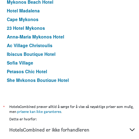
Mykonos Beach Hotel
Hotel Madalena
Cape Mykonos
23 Hotel Mykonos
Anna-Maria Mykonos Hotel
Ac Village Christoulis
Ibiscus Boutique Hotel
Sofia Village
Petasos Chic Hotel
She Mykonos Boutique Hotel
Villa Konstantin Rooms & Suites
Fresh Boutique Hotel
Riva Suites
*
HotelsCombined prøver alltid å sørge for å vise så nøyaktige priser som mulig,
men
prisene kan ikke garanteres
.
Charissi Hotel
Dette er hvorfor:
Studio Eleni
HotelsCombined er ikke forhandleren
Manos Rooms