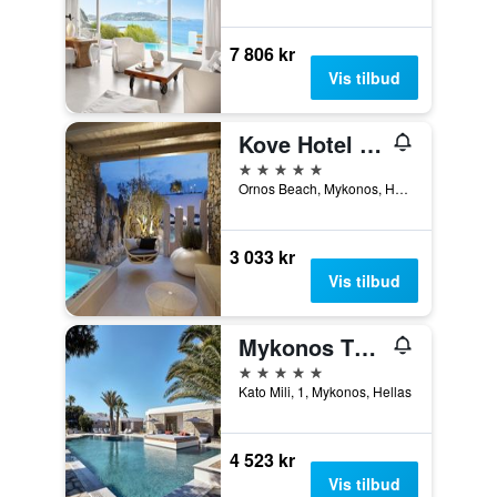
7 806 kr
Vis tilbud
Kove Hotel & Spa Mykonos - MGallery Collection
5 stjerner
Ornos Beach, Mykonos, Hellas
3 033 kr
Vis tilbud
Mykonos Theoxenia, a Member of Design Hotels
5 stjerner
Kato Mili, 1, Mykonos, Hellas
4 523 kr
Vis tilbud