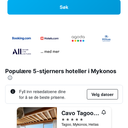
Søk
… med mer
Populære 5-stjerners hoteller i Mykonos
Fyll inn reisedatoene dine
Velg datoer
for å se de beste prisene.
Cavo Tagoo Mykonos
5 stjerner
Tagoo, Mykonos, Hellas