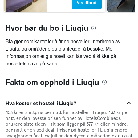
Vis tilbud
akse
viser
gjennomsnittsprisen
på
Hvor bør du bo i Liuqiu
et
rom
Bla gjennom kartet for å finne hosteller i nærheten av
Liuqiu, og områdene du planlegger å besøke. Mer
informasjon om et gitt hotell kan fås ved å klikke på
hostellets navn på kartet.
Fakta om opphold i Liuqiu
Hva koster et hostell i Liuqiu?
453 kr er snittpris per natt for hosteller i Liuqiu. 133 kr per
natt, er den laveste prisen funnet av HotelsCombineds
brukere siste tiden - alt som ligger på 377 kr, eller mindre,
per natt er en god deal. Priser på hosteller i Liuqiu endre
seg gjennom året, og juli er den dyreste måneden og august