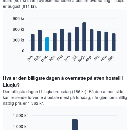
mars (401 kr). Den dyreste måneden å bestille overnatting i Liuqiu
er august (811 kr).
900 kr
Bar
Chart
600 kr
graphic.
chart
with
12
300 kr
bars.
0
Diagrammet
feb.
mai
aug.
nov.
jan.
apr.
jul.
okt.
mar.
jun.
sep.
des.
nedenfor
End
of
viser
interactive
gjennomsnittsprisen
chart
for
Hva er den billigste dagen å overnatte på et/en hostell i
et
Liuqiu?
rom
Den billigste dagen i Liuqiu eronsdag (186 kr). På den annen side
per
kan reisende forvente å betale mest på torsdag, når gjennomsnittlig
måned
nattlig pris er 1 362 kr.
Diagrammets
1
1 500 kr
X-
akse
Bar
Chart
1 000 kr
graphic.
viser
chart