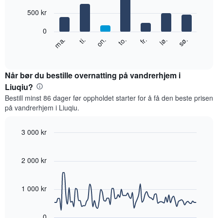
with
månedene.
7
500 kr
Diagrammets
bars.
1
0
Y-
Diagrammet
fr.
to.
on.
ti.
ma.
sø.
lø.
akse
nedenfor
End
viser
of
viser
gjennomsnittsprisen
interactive
gjennomsnittsprisen
chart
for
for
Når bør du bestille overnatting på vandrerhjem i
et
et
Liuqiu?
rom
rom
Bestill minst 86 dager før oppholdet starter for å få den beste prisen
for
på vandrerhjem i Liuqiu.
hver
ukedag
Diagrammets
3 000 kr
1
Line
Chart
X-
graphic.
chart
akse
with
2 000 kr
viser
90
data
ukedagene.
points.
Diagrammets
1 000 kr
1
Diagrammet
Y-
nedenfor
akse
0