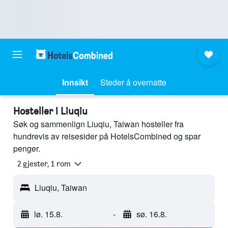
Innsikt
Steder å overnatte
Hosteller i Liuqiu
Søk og sammenlign Liuqiu, Taiwan hosteller fra
hundrevis av reisesider på HotelsCombined og spar
penger.
2 gjester, 1 rom
Liuqiu, Taiwan
lø. 15.8.
-
sø. 16.8.