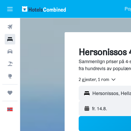
Pop
Fly
Hoteller
Hersonissos 4
Leiebiler
Sammenlign priser på 4-st
Pakkereiser
fra hundrevis av populær
Utforsk
2 gjester, 1 rom
Reiser
fr. 14.8.
Norsk