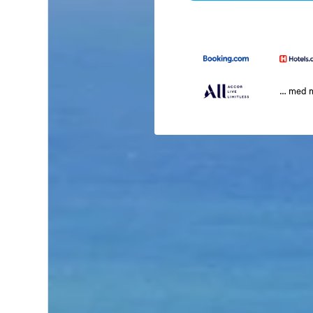
… med 