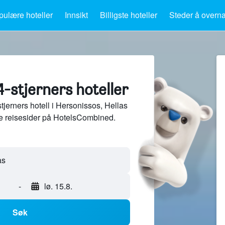
ulære hoteller
Innsikt
Billigste hoteller
Steder å overna
-stjerners hoteller
jerners hotell i Hersonissos, Hellas
e reisesider på HotelsCombined.
-
lø. 15.8.
Søk