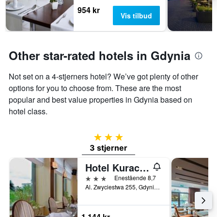
rom
954 kr
Vis tilbud
Other star-rated hotels in Gdynia
Not set on a 4-stjerners hotel? We’ve got plenty of other
options for you to choose from. These are the most
popular and best value properties in Gdynia based on
hotel class.
3 stjerner
3 stjerner
Hotel Kuracyjny
3 stjerner
Enestående 8,7
Al. Zwyciestwa 255, Gdynia, Pommerske voivodskap, Polen
1 144 kr