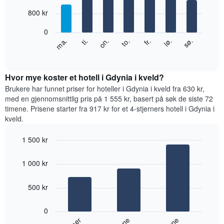
with
månedene.
7
800 kr
Diagrammets
bars.
1
0
Y-
Diagrammet
fr.
to.
on.
ti.
ma.
sø.
lø.
akse
nedenfor
End
viser
of
viser
gjennomsnittsprisen
interactive
gjennomsnittsprisen
chart
for
for
Hvor mye koster et hotell i Gdynia i kveld?
et
et
Brukere har funnet priser for hoteller i Gdynia i kveld fra 630 kr,
rom
rom
med en gjennomsnittlig pris på 1 555 kr, basert på søk de siste 72
for
timene. Prisene starter fra 917 kr for et 4-stjerners hotell i Gdynia i
hver
kveld.
ukedag
Diagrammets
1 500 kr
1
Bar
X-
Chart
graphic.
chart
akse
1 000 kr
with
viser
3
ukedagene.
bars.
500 kr
Diagrammets
1
Diagrammet
Y-
0
nedenfor
akse
viser