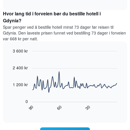
viser
et
interactive
hotellkategorier
rom
chart
etter
Hvor lang tid i forveien bør du bestille hotell i
denne
stjerner.
helgen,
Gdynia?
Diagrammets
basert
Spar penger ved å bestille hotell minst 73 dager før reisen til
1
på
Gdynia. Den laveste prisen funnet ved bestilling 73 dager i forveien
Y-
data
var 668 kr per natt.
akse
fra
viser
de
gjennomsnittsprisen
3 600 kr
siste
for
tre
Line
Chart
et
graphic.
chart
dagene
with
rom
2 400 kr
og
90
i
sortert
data
kveld,
etter
points.
basert
1 200 kr
antall
på
stjerner.
Diagrammet
data
Diagrammets
nedenfor
fra
0
1
viser
de
60
90
30
X-
hvordan
End
siste
akse
of
romprisen
tre
interactive
viser
endrer
chart
dagene
hotellkategorier
seg
etter