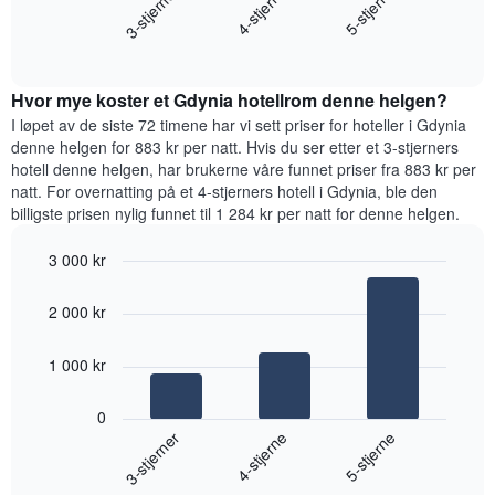
4-stjerne
3-stjerner
5-stjerne
viser
gjennomsnittsprisen
gjennomsnittsprisen
End
for
for
of
et
interactive
et
rom
chart
rom
Hvor mye koster et Gdynia hotellrom denne helgen?
i
kveld,
I løpet av de siste 72 timene har vi sett priser for hoteller i Gdynia
basert
denne helgen for 883 kr per natt. Hvis du ser etter et 3-stjerners
på
hotell denne helgen, har brukerne våre funnet priser fra 883 kr per
data
natt. For overnatting på et 4-stjerners hotell i Gdynia, ble den
fra
billigste prisen nylig funnet til 1 284 kr per natt for denne helgen.
de
siste
3 000 kr
tre
Bar
Chart
dagene
graphic.
chart
og
2 000 kr
with
sortert
3
etter
bars.
1 000 kr
antall
stjerner.
Diagrammet
Diagrammets
0
nedenfor
1
4-stjerne
3-stjerner
5-stjerne
viser
X-
gjennomsnittsprisen
akse
End
for
of