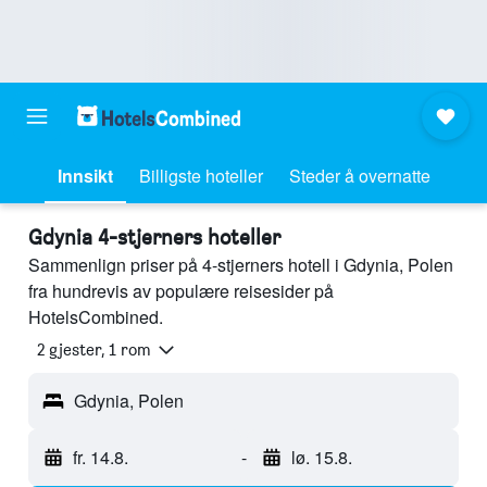
Innsikt
Billigste hoteller
Steder å overnatte
Gdynia 4-stjerners hoteller
Sammenlign priser på 4-stjerners hotell i Gdynia, Polen
fra hundrevis av populære reisesider på
HotelsCombined.
2 gjester, 1 rom
Gdynia, Polen
fr. 14.8.
-
lø. 15.8.