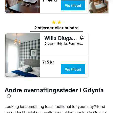
Vis tilbud
2 stjerner
2 stjerner eller mindre
Willa Dluga No 4 Bed & Breakfast
Długa 4, Gdynia, Pommerske voivodskap, Polen
715 kr
Vis tilbud
Andre overnattingssteder i Gdynia
Looking for something less traditional for your stay? Find
the perfect hostel or vacation rental for your trip in Gdynia.