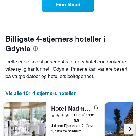
jo
Finn tilbud
stjerner.
nærmere
Diagrammets
man
1
kommer
Y-
datoen
akse
for
viser
oppholdet
Billigste 4-stjerners hoteller i
gjennomsnittsprisen
Diagrammets
på
Gdynia
1
et
X-
rom
akse
Dette er de lavest prisede 4-stjerners hotellene brukerne
denne
viser
våre nylig har funnet i Gdynia. Prisene kan variere basert
helgen
antall
funnet
på valgte datoer og hotellets beliggenhet.
dager
de
før
siste
oppholdet
3
Vis alle 101 4-stjerners hoteller
Diagrammets
dagene
1
Y-
Hotel Nadmorski
akse
4 stjerner
Enestående
viser
8,8
gjennomsnittsprisen
Juliana Ejsmonda 2, Gdynia, Pommerske voivodskap, Polen
på
1,7 km fra sentrum
et