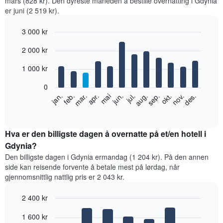
mars (828 kr). Den dyreste måneden å bestille overnatting i Gdynia
er juni (2 519 kr).
3 000 kr
Bar
Chart
2 000 kr
graphic.
chart
with
12
1 000 kr
bars.
0
Diagrammet
feb.
mai
aug.
nov.
jan.
apr.
jul.
okt.
mar.
jun.
sep.
des.
nedenfor
End
of
viser
interactive
gjennomsnittsprisen
chart
for
Hva er den billigste dagen å overnatte på et/en hotell i
et
Gdynia?
rom
Den billigste dagen i Gdynia ermandag (1 204 kr). På den annen
per
side kan reisende forvente å betale mest på lørdag, når
måned
gjennomsnittlig nattlig pris er 2 043 kr.
Diagrammets
1
2 400 kr
X-
akse
Bar
Chart
1 600 kr
graphic.
viser
chart