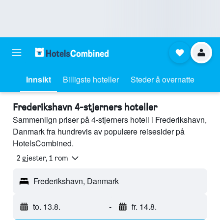
Innsikt
Billigste hoteller
Steder å overnatte
Frederikshavn 4-stjerners hoteller
Sammenlign priser på 4-stjerners hotell i Frederikshavn,
Danmark fra hundrevis av populære reisesider på
HotelsCombined.
2 gjester, 1 rom
Frederikshavn, Danmark
to. 13.8.
-
fr. 14.8.