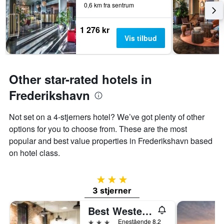
0,6 km fra sentrum
på
et
rom
1 276 kr
Vis tilbud
Other star-rated hotels in
Frederikshavn
Not set on a 4-stjerners hotel? We’ve got plenty of other
options for you to choose from. These are the most
popular and best value properties in Frederikshavn based
on hotel class.
3 stjerner
3 stjerner
Best Western Hotel Herman Bang
3 stjerner
Enestående 8,2