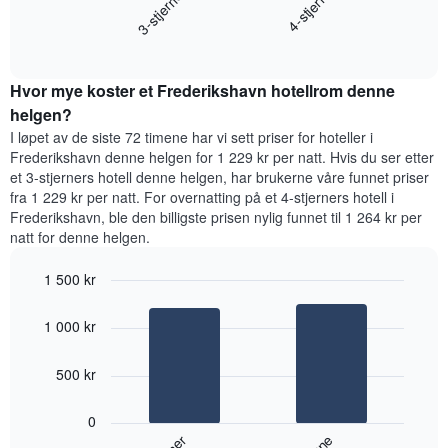
3-stjerner
4-stjerne
viser
gjennomsnittsprisen
gjennomsnittsprisen
End
for
for
of
et
interactive
et
rom
chart
rom
Hvor mye koster et Frederikshavn hotellrom denne
i
kveld,
helgen?
basert
I løpet av de siste 72 timene har vi sett priser for hoteller i
på
Frederikshavn denne helgen for 1 229 kr per natt. Hvis du ser etter
data
et 3-stjerners hotell denne helgen, har brukerne våre funnet priser
fra
fra 1 229 kr per natt. For overnatting på et 4-stjerners hotell i
de
Frederikshavn, ble den billigste prisen nylig funnet til 1 264 kr per
siste
natt for denne helgen.
tre
dagene
1 500 kr
og
sortert
Bar
Chart
graphic.
etter
chart
1 000 kr
with
antall
2
stjerner.
bars.
500 kr
Diagrammets
1
Diagrammet
X-
0
nedenfor
akse
viser