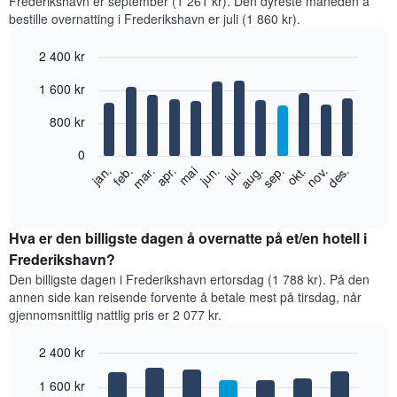
Frederikshavn er september (1 261 kr). Den dyreste måneden å
bestille overnatting i Frederikshavn er juli (1 860 kr).
2 400 kr
Bar
Chart
1 600 kr
graphic.
chart
with
12
800 kr
bars.
0
Diagrammet
feb.
mai
aug.
nov.
jan.
apr.
jul.
okt.
mar.
jun.
sep.
des.
nedenfor
End
of
viser
interactive
gjennomsnittsprisen
chart
for
Hva er den billigste dagen å overnatte på et/en hotell i
et
Frederikshavn?
rom
Den billigste dagen i Frederikshavn ertorsdag (1 788 kr). På den
per
annen side kan reisende forvente å betale mest på tirsdag, når
måned
gjennomsnittlig nattlig pris er 2 077 kr.
Diagrammets
1
2 400 kr
X-
akse
Bar
Chart
1 600 kr
graphic.
viser
chart