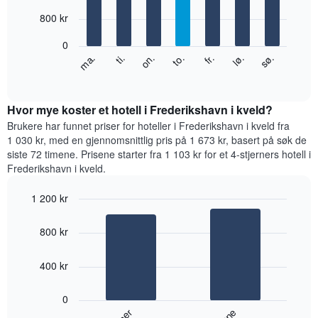
with
månedene.
7
800 kr
Diagrammets
bars.
1
0
Y-
Diagrammet
fr.
to.
on.
ti.
ma.
sø.
lø.
akse
nedenfor
End
viser
of
viser
gjennomsnittsprisen
interactive
gjennomsnittsprisen
chart
for
for
Hvor mye koster et hotell i Frederikshavn i kveld?
et
et
Brukere har funnet priser for hoteller i Frederikshavn i kveld fra
rom
rom
1 030 kr, med en gjennomsnittlig pris på 1 673 kr, basert på søk de
for
siste 72 timene. Prisene starter fra 1 103 kr for et 4-stjerners hotell i
hver
Frederikshavn i kveld.
ukedag
Diagrammets
1 200 kr
1
Bar
X-
Chart
graphic.
chart
akse
800 kr
with
viser
2
ukedagene.
bars.
400 kr
Diagrammets
1
Diagrammet
Y-
0
nedenfor
akse
viser