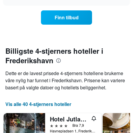
viser
endrer
chart
hotellkategorier
seg
etter
jo
Finn tilbud
stjerner.
nærmere
Diagrammets
man
1
kommer
Y-
datoen
akse
for
viser
oppholdet
Billigste 4-stjerners hoteller i
gjennomsnittsprisen
Diagrammets
på
Frederikshavn
1
et
X-
rom
akse
Dette er de lavest prisede 4-stjerners hotellene brukerne
denne
viser
våre nylig har funnet i Frederikshavn. Prisene kan variere
helgen
antall
funnet
basert på valgte datoer og hotellets beliggenhet.
dager
de
før
siste
oppholdet
3
Vis alle 40 4-stjerners hoteller
Diagrammets
dagene
1
Y-
Hotel Jutlandia, BW Signature Collection
akse
4 stjerner
Bra 7,9
viser
Havnepladsen 1, Frederikshavn, North Jutland, Danmark
gjennomsnittsprisen