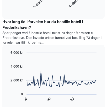
3-stjerner
4-stjerne
viser
gjennomsnittsprisen
hotellkategorier
End
for
etter
of
et
interactive
stjerner.
rom
chart
Diagrammets
Hvor lang tid i forveien bør du bestille hotell i
denne
1
helgen,
Frederikshavn?
Y-
basert
akse
Spar penger ved å bestille hotell minst 73 dager før reisen til
på
viser
Frederikshavn. Den laveste prisen funnet ved bestilling 73 dager i
data
gjennomsnittsprisen
forveien var 981 kr per natt.
fra
for
de
et
6 000 kr
siste
rom
tre
Line
Chart
i
graphic.
chart
dagene
kveld,
with
4 000 kr
og
basert
90
sortert
data
på
etter
points.
data
2 000 kr
antall
fra
stjerner.
Diagrammet
de
Diagrammets
nedenfor
siste
0
1
viser
tre
60
90
30
X-
hvordan
End
dagene
akse
of
romprisen
interactive