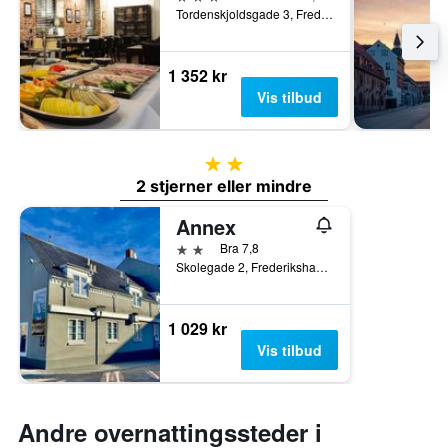
Tordenskjoldsgade 3, Frederikshavn, North Jutland, Danmark
1 352 kr
Vis tilbud
2 stjerner
2 stjerner eller mindre
Annex
2 stjerner
Bra 7,8
Skolegade 2, Frederikshavn, North Jutland, Danmark
1 029 kr
Vis tilbud
Andre overnattingssteder i