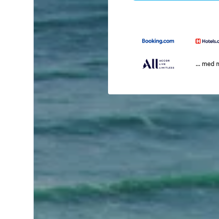
… med 