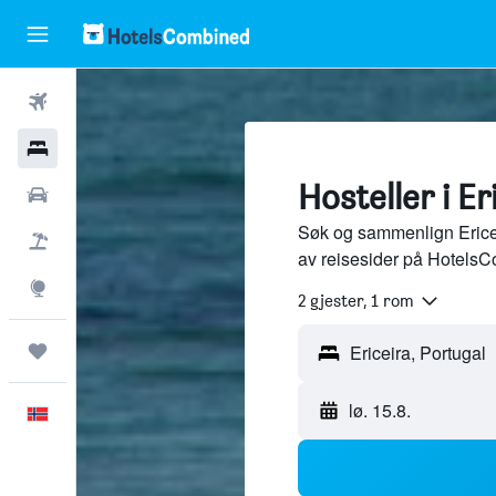
Fly
Hoteller
Hosteller i Er
Leiebiler
Søk og sammenlign Ericeir
Pakkereiser
av reisesider på HotelsC
Utforsk
2 gjester, 1 rom
Reiser
lø. 15.8.
Norsk