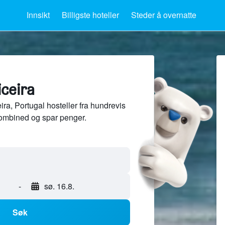
Innsikt
Billigste hoteller
Steder å overnatte
iceira
a, Portugal hosteller fra hundrevis
ombined og spar penger.
-
sø. 16.8.
Søk