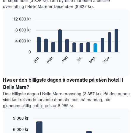
er september (3 326 kr). Den dyreste måneden å bestille
overnatting i Belle Mare er Desember (8 627 kr).
12 000 kr
Bar
Chart
8 000 kr
graphic.
chart
with
12
4 000 kr
bars.
0
Diagrammet
jan.
mar.
mai
jul.
sep.
nov.
nedenfor
End
of
viser
interactive
gjennomsnittsprisen
chart
for
Hva er den billigste dagen å overnatte på et/en hotell i
et
Belle Mare?
rom
Den billigste dagen i Belle Mare eronsdag (3 357 kr). På den annen
per
side kan reisende forvente å betale mest på mandag, når
måned
gjennomsnittlig nattlig pris er 8 285 kr.
Diagrammets
1
9 000 kr
X-
akse
Bar
Chart
6 000 kr
graphic.
viser
chart