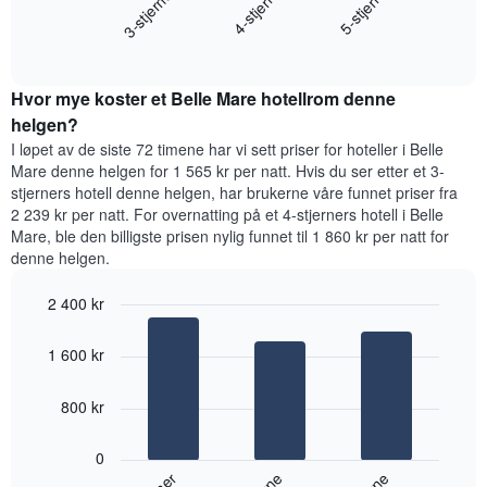
4-stjerne
3-stjerner
5-stjerne
viser
gjennomsnittsprisen
gjennomsnittsprisen
End
for
for
of
et
interactive
et
rom
chart
rom
Hvor mye koster et Belle Mare hotellrom denne
i
kveld,
helgen?
basert
I løpet av de siste 72 timene har vi sett priser for hoteller i Belle
på
Mare denne helgen for 1 565 kr per natt. Hvis du ser etter et 3-
data
stjerners hotell denne helgen, har brukerne våre funnet priser fra
fra
2 239 kr per natt. For overnatting på et 4-stjerners hotell i Belle
de
Mare, ble den billigste prisen nylig funnet til 1 860 kr per natt for
siste
denne helgen.
tre
dagene
2 400 kr
og
sortert
Bar
Chart
graphic.
etter
chart
1 600 kr
with
antall
3
stjerner.
bars.
800 kr
Diagrammets
1
Diagrammet
X-
0
nedenfor
akse
viser