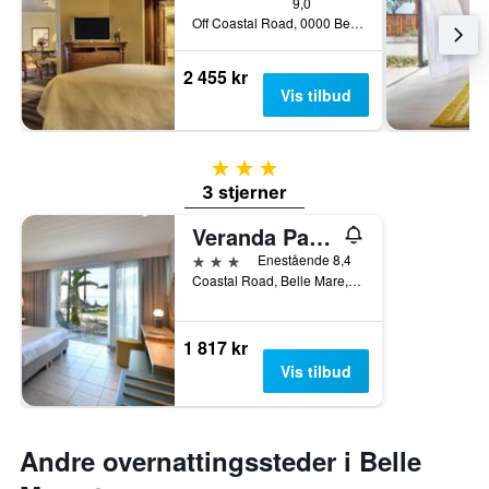
9,0
Off Coastal Road, 0000 Belle Mare, Belle Mare, Mauritius
2 455 kr
Vis tilbud
3 stjerner
3 stjerner
Veranda Palmar Beach Hotel Spa
3 stjerner
Enestående 8,4
Coastal Road, Belle Mare, Mauritius
1 817 kr
Vis tilbud
Andre overnattingssteder i Belle