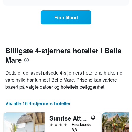
viser
endrer
chart
hotellkategorier
seg
etter
jo
Finn tilbud
stjerner.
nærmere
Diagrammets
man
1
kommer
Y-
datoen
akse
for
viser
oppholdet
Billigste 4-stjerners hoteller i Belle
gjennomsnittsprisen
Diagrammets
på
Mare
1
et
X-
rom
akse
Dette er de lavest prisede 4-stjerners hotellene brukerne
denne
viser
våre nylig har funnet i Belle Mare. Prisene kan variere
helgen
antall
funnet
basert på valgte datoer og hotellets beliggenhet.
dager
de
før
siste
oppholdet
3
Vis alle 16 4-stjerners hoteller
Diagrammets
dagene
1
Y-
Sunrise Attitude
akse
4 stjerner
Enestående
viser
8,8
gjennomsnittsprisen