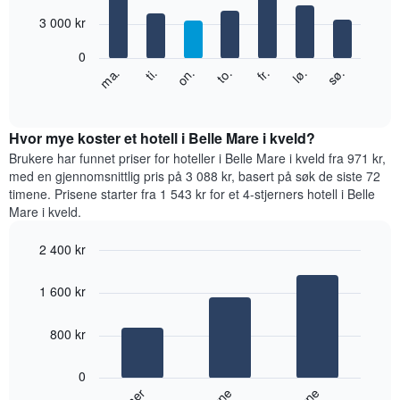
with
månedene.
7
3 000 kr
Diagrammets
bars.
1
0
Y-
Diagrammet
fr.
to.
on.
ti.
ma.
sø.
lø.
akse
nedenfor
End
viser
of
viser
gjennomsnittsprisen
interactive
gjennomsnittsprisen
chart
for
for
Hvor mye koster et hotell i Belle Mare i kveld?
et
et
Brukere har funnet priser for hoteller i Belle Mare i kveld fra 971 kr,
rom
rom
med en gjennomsnittlig pris på 3 088 kr, basert på søk de siste 72
for
timene. Prisene starter fra 1 543 kr for et 4-stjerners hotell i Belle
hver
Mare i kveld.
ukedag
Diagrammets
2 400 kr
1
Bar
X-
Chart
graphic.
chart
akse
1 600 kr
with
viser
3
ukedagene.
bars.
800 kr
Diagrammets
1
Diagrammet
Y-
0
nedenfor
akse
viser