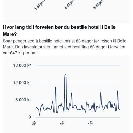
4-stjerne
3-stjerner
5-stjerne
viser
gjennomsnittsprisen
hotellkategorier
End
for
etter
of
et
interactive
stjerner.
rom
chart
Diagrammets
Hvor lang tid i forveien bør du bestille hotell i Belle
denne
1
helgen,
Mare?
Y-
basert
akse
Spar penger ved å bestille hotell minst 86 dager før reisen til Belle
på
viser
Mare. Den laveste prisen funnet ved bestilling 86 dager i forveien
data
gjennomsnittsprisen
var 647 kr per natt.
fra
for
de
et
18 000 kr
siste
rom
tre
Line
Chart
i
graphic.
chart
dagene
kveld,
with
12 000 kr
og
basert
90
sortert
data
på
etter
points.
data
6 000 kr
antall
fra
stjerner.
Diagrammet
de
Diagrammets
nedenfor
siste
0
1
viser
tre
90
60
30
X-
hvordan
End
dagene
akse
of
romprisen
interactive