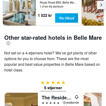
Royal Road B59, Belle Mare, Mauritius
på
1,4 km fra sentrum
et
rom
1 522 kr
Vis tilbud
Other star-rated hotels in Belle Mare
Not set on a 4-stjerners hotel? We’ve got plenty of other
options for you to choose from. These are the most
popular and best value properties in Belle Mare based on
hotel class.
5 stjerner
5 stjerner
The Residence Mauritius
5 stjerner
Enestående