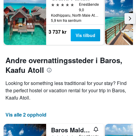
5 stjerner
Enestående
viser
9,0
gjennomsnittsprisen
Kodhipparu, North Male Atoll, Baros, Maldivene
på
5,9 km fra sentrum
et
rom
3 737 kr
Vis tilbud
Andre overnattingssteder i Baros,
Kaafu Atoll
Looking for something less traditional for your stay? Find
the perfect hostel or vacation rental for your trip in Baros,
Kaafu Atoll.
Vis alle 2 opphold
Baros Maldives