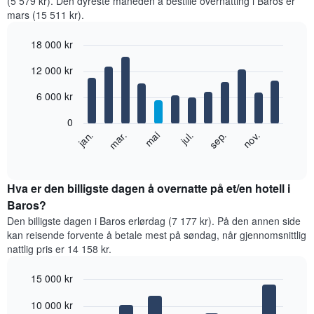
(5 579 kr). Den dyreste måneden å bestille overnatting i Baros er
mars (15 511 kr).
18 000 kr
Bar
Chart
12 000 kr
graphic.
chart
with
12
6 000 kr
bars.
0
Diagrammet
jan.
mar.
mai
jul.
sep.
nov.
nedenfor
End
of
viser
interactive
gjennomsnittsprisen
chart
for
Hva er den billigste dagen å overnatte på et/en hotell i
et
Baros?
rom
Den billigste dagen i Baros erlørdag (7 177 kr). På den annen side
per
kan reisende forvente å betale mest på søndag, når gjennomsnittlig
måned
nattlig pris er 14 158 kr.
Diagrammets
1
15 000 kr
X-
akse
Bar
Chart
10 000 kr
graphic.
viser
chart