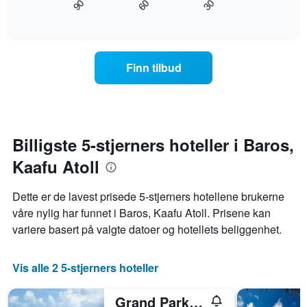
90
60
30
viser
hvordan
End
of
gjennomsnittsprisen
romprisen
interactive
for
endrer
chart
et
seg
rom
jo
Finn tilbud
nærmere
man
kommer
datoen
for
oppholdet
Billigste 5-stjerners hoteller i Baros,
Diagrammets
Kaafu Atoll
1
X-
akse
Dette er de lavest prisede 5-stjerners hotellene brukerne
viser
våre nylig har funnet i Baros, Kaafu Atoll. Prisene kan
antall
variere basert på valgte datoer og hotellets beliggenhet.
dager
før
oppholdet
Vis alle 2 5-stjerners hoteller
Diagrammets
1
Y-
Grand Park Kodhipparu
akse