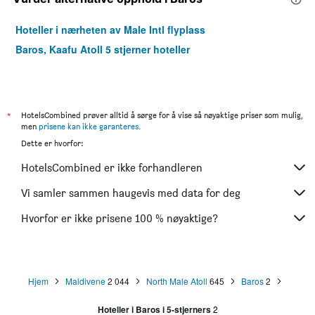
Hoteller i nærheten av Male Intl flyplass
Baros, Kaafu Atoll 5 stjerner hoteller
*
HotelsCombined prøver alltid å sørge for å vise så nøyaktige priser som mulig,
men
prisene kan ikke garanteres
.
Dette er hvorfor:
HotelsCombined er ikke forhandleren
Vi samler sammen haugevis med data for deg
Hvorfor er ikke prisene 100 % nøyaktige?
Hjem
Maldivene
2 044
North Male Atoll
645
Baros
2
Hoteller i Baros i 5-stjerners
2