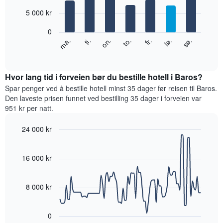
with
månedene.
7
5 000 kr
Diagrammets
bars.
1
0
Y-
Diagrammet
ma.
to.
sø.
on.
lø.
ti.
fr.
akse
nedenfor
End
viser
of
viser
gjennomsnittsprisen
interactive
gjennomsnittsprisen
chart
for
for
Hvor lang tid i forveien bør du bestille hotell i Baros?
et
et
Spar penger ved å bestille hotell minst 35 dager før reisen til Baros.
rom
rom
Den laveste prisen funnet ved bestilling 35 dager i forveien var
for
951 kr per natt.
hver
ukedag
24 000 kr
Diagrammets
Line
1
Chart
graphic.
chart
X-
with
16 000 kr
akse
90
viser
data
ukedagene.
points.
8 000 kr
Diagrammets
1
Diagrammet
Y-
nedenfor
0
akse
viser