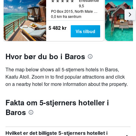
5 stjerner
Enestående
9,5
PO Box 2015, North Male Atoll, Baros, Maldivene
0,0 km fra sentrum
5 482 kr
Vis tilbud
Hvor bør du bo i Baros
The map below shows all 5-stjerners hotels in Baros,
Kaafu Atoll. Zoom in to find popular attractions and click
on a nearby hotel for more information about the property.
Fakta om 5-stjerners hoteller i
Baros
Hvilket er det billigste 5-stjerners hotellet i