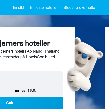
Innsikt
Billigste hoteller
Steder å overnatte
erners hoteller
tjerners hotell i Ao Nang, Thailand
e reisesider på HotelsCombined.
-
sø. 16.8.
Søk