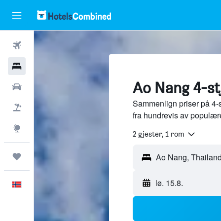
Fly
Hoteller
Ao Nang 4-stj
Leiebiler
Sammenlign priser på 4-s
Pakkereiser
fra hundrevis av populær
Utforsk
2 gjester, 1 rom
Reiser
lø. 15.8.
Norsk