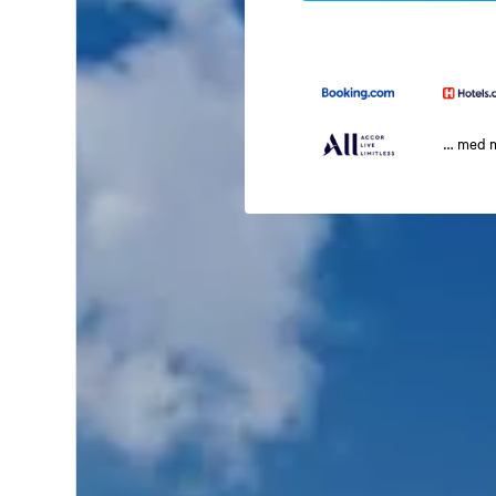
… med 