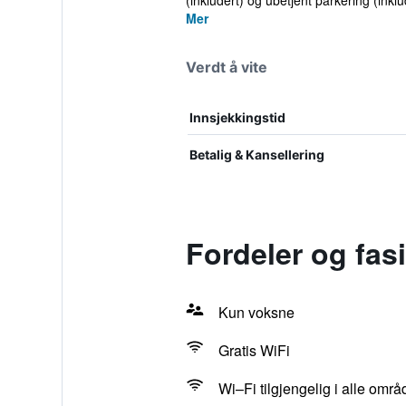
(inkludert) og ubetjent parkering (inklud
Mer
Verdt å vite
Innsjekkingstid
Betalig & Kansellering
Fordeler og fas
Kun voksne
Gratis WiFi
Wi–Fi tilgjengelig i alle omr