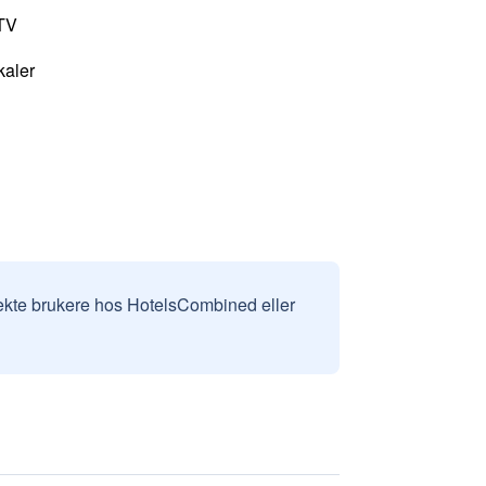
-TV
kaler
v ekte brukere hos HotelsCombined eller