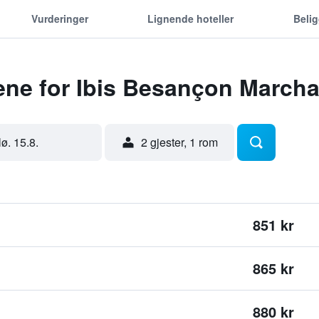
Vurderinger
Lignende hoteller
Beli
ene for Ibis Besançon March
lø. 15.8.
2 gjester, 1 rom
851 kr
865 kr
880 kr