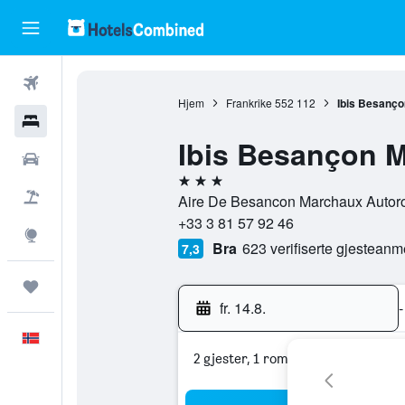
Fly
Hjem
Frankrike
552 112
Ibis Besanç
Hoteller
Ibis Besançon 
Leiebiler
3 stjerner
Pakkereiser
Aire De Besancon Marchaux Autoro
+33 3 81 57 92 46
Utforsk
Bra
623 verifiserte gjesteanm
7,3
Reiser
fr. 14.8.
-
Norsk
2 gjester, 1 rom