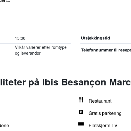
ert...
15:00
Utsjekkingstid
Vilkår varierer etter romtype
Telefonnummer til resep
og leverandør.
iliteter på Ibis Besançon Mar
Restaurant
Gratis parkering
ådene
Flatskjerm-TV