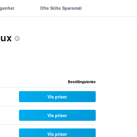
ggenhet
Ofte Stilte Spørsmål
aux
Bestillingslenke
Vis priser
Vis priser
Vis priser