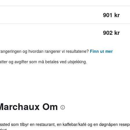
901 kr
902 kr
 rangeringen og hvordan rangerer vi resultatene?
Finn ut mer
katter og avgifter som må betales ved utsjekking.
 Marchaux Om
ingssted som tilbyr en restaurant, en kaffebar/kafé og en døgnåpen resep