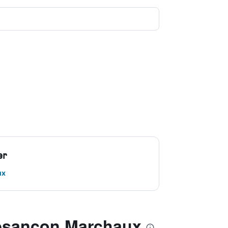
er
ux
 Besançon Marchaux