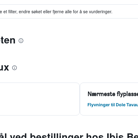
et filter, endre søket eller fjerne alle for å se vurderinger.
eten
ux
Nærmeste flyplass
Flyvninger til Dole Tava
l ved bestillinger hos Ibis