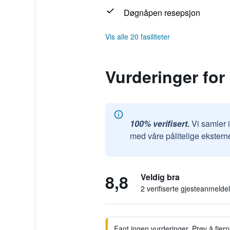
Døgnåpen resepsjon
Vis alle 20 fasiliteter
Vurderinger for
100% verifisert.
Vi samler 
med våre pålitelige ekstern
8,8
Veldig bra
2 verifiserte gjesteanmelde
Fant ingen vurderinger. Prøv å fjerne 