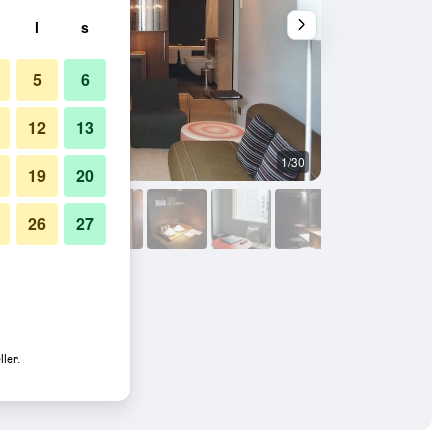
l
s
5
6
12
13
1/30
Soverom
19
20
26
27
ler.