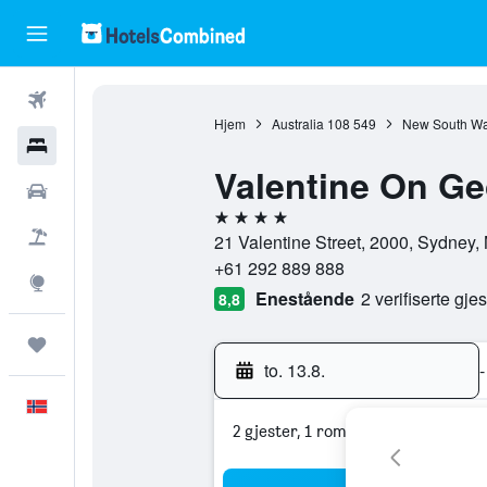
Fly
Hjem
Australia
108 549
New South Wa
Hoteller
Valentine On G
Leiebiler
4 stjerner
Pakkereiser
21 Valentine Street, 2000, Sydney,
+61 292 889 888
Utforsk
Enestående
2 verifiserte gj
8,8
Reiser
to. 13.8.
-
Norsk
2 gjester, 1 rom