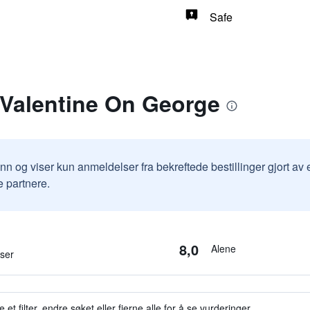
Safe
 Valentine On George
inn og viser kun anmeldelser fra bekreftede bestillinger gjort a
e partnere.
8,0
Alene
lser
et filter, endre søket eller fjerne alle for å se vurderinger.