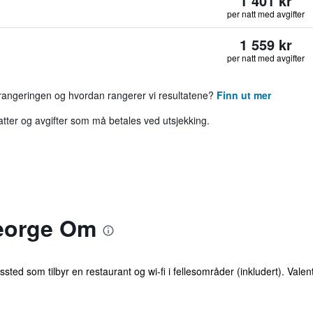
1 401 kr
per natt med avgifter
1 559 kr
per natt med avgifter
 rangeringen og hvordan rangerer vi resultatene?
Finn ut mer
katter og avgifter som må betales ved utsjekking.
eorge Om
ingssted som tilbyr en restaurant og wi-fi i fellesområder (inkludert). V