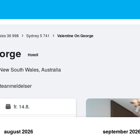
les
36 998
Sydney
5 741
Valentine On George
eorge
Hotell
 New South Wales, Australia
esteanmeldelser
fr. 14.8.
august 2026
september 202