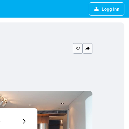
Logg inn
6