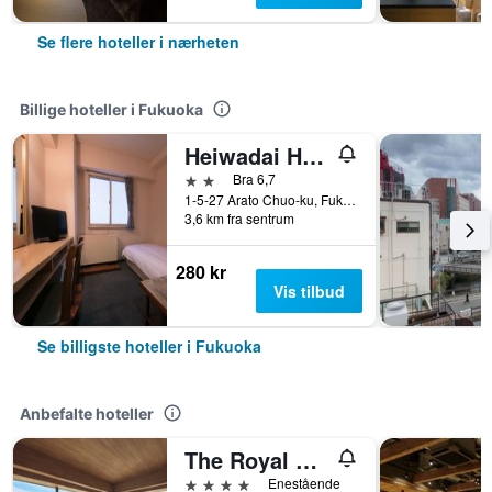
Se flere hoteller i nærheten
Billige hoteller i Fukuoka
Heiwadai Hotel Arato
2 stjerner
Bra 6,7
1-5-27 Arato Chuo-ku, Fukuoka, Japan
3,6 km fra sentrum
280 kr
Vis tilbud
Se billigste hoteller i Fukuoka
Anbefalte hoteller
The Royal Park Canvas Fukuoka Nakasu
4 stjerner
Enestående