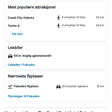
Mest populære attraksjoner
6 minutter til fots
0,5 km
Canal City Hakata
8 minutter til fots
0,6 km
Tocho-ji
Vis mer
Leiebiler
64 kr daglig gjennomsnitt
Leiebiler i Fukuoka
Nærmeste flyplasser
Fukuoka flyplass
19 minutter kjøretur
7,5 km
Flyvninger til Fukuoka