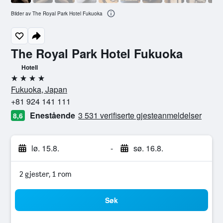
Bilder av The Royal Park Hotel Fukuoka
The Royal Park Hotel Fukuoka
Hotell
4 stjerner
Fukuoka, Japan
+81 924 141 111
Enestående
3 531 verifiserte gjesteanmeldelser
8,6
lø. 15.8.
-
sø. 16.8.
2 gjester, 1 rom
Søk