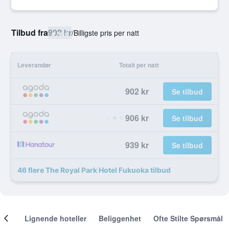
Tilbud fra
902 kr
/
Billigste pris per natt
Leverandør
Totalt per natt
902 kr
Se tilbud
906 kr
Se tilbud
939 kr
Se tilbud
46 flere The Royal Park Hotel Fukuoka tilbud
nger
Lignende hoteller
Beliggenhet
Ofte Stilte Spørsmål