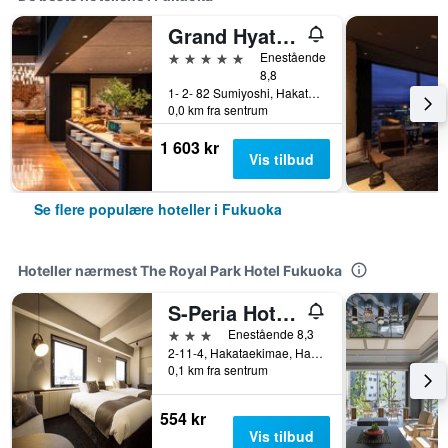
Grand Hyatt Fukuoka
5 stjerner
Enestående
8,8
1- 2- 82 Sumiyoshi, Hakata- Ku, Fukuoka, Japan
0,0 km fra sentrum
1 603 kr
Vis tilbud
Se flere populære hoteller i Fukuoka
Hoteller nærmest The Royal Park Hotel Fukuoka
S-Peria Hotel Hakata
3 stjerner
Enestående 8,3
2-11-4, Hakataekimae, Hakataku, Fukuoka, Japan
0,1 km fra sentrum
554 kr
Vis tilbud