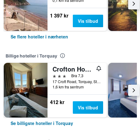
0,1 km fra sentrum
1 397 kr
Vis tilbud
Se flere hoteller i nærheten
Billige hoteller i Torquay
Crofton House Hotel
3 stjerner
Bra 7,3
17 Croft Road, Torquay, Storbritannia
1,6 km fra sentrum
412 kr
Vis tilbud
Se billigste hoteller i Torquay