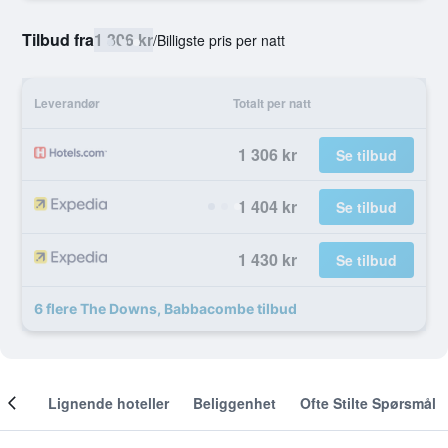
Tilbud fra
1 306 kr
/
Billigste pris per natt
Leverandør
Totalt per natt
1 306 kr
Se tilbud
1 404 kr
Se tilbud
1 430 kr
Se tilbud
6 flere The Downs, Babbacombe tilbud
nger
Lignende hoteller
Beliggenhet
Ofte Stilte Spørsmål