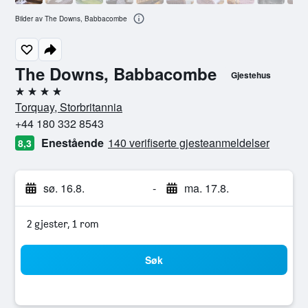
Bilder av The Downs, Babbacombe
The Downs, Babbacombe
Gjestehus
4 stjerner
Torquay, Storbritannia
+44 180 332 8543
Enestående
140 verifiserte gjesteanmeldelser
8,3
sø. 16.8.
-
ma. 17.8.
2 gjester, 1 rom
Søk