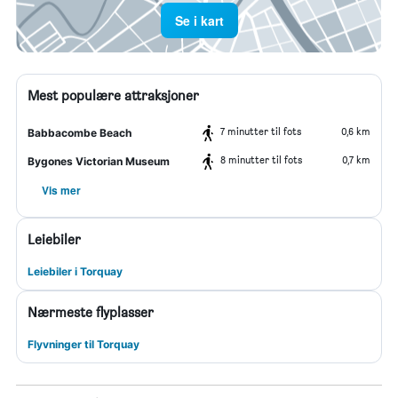
Se i kart
Mest populære attraksjoner
7 minutter til fots
0,6 km
Babbacombe Beach
8 minutter til fots
0,7 km
Bygones Victorian Museum
Vis mer
Leiebiler
Leiebiler i Torquay
Nærmeste flyplasser
Flyvninger til Torquay