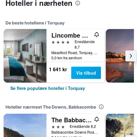
Hoteller i nærheten
De beste hotellene i Torquay
Lincombe Hall Hotel & Spa - Just for Adults
4 stjerner
Enestående
8,7
Meadfoot Road, Torquay, Storbritannia
0,0 km fra sentrum
1 641 kr
Vis tilbud
Se flere populære hoteller i Torquay
Hoteller nærmest The Downs, Babbacombe
The Babbacombe Hotel
3 stjerner
Enestående 8,2
Babbacombe Downs Road, The Sea Front, Babbacombe, Torquay TQ1 3LH, Torquay, Storbritannia