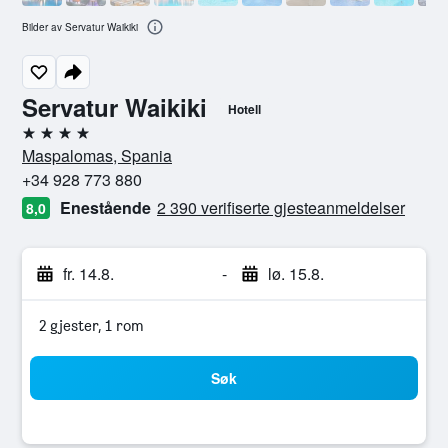
Bilder av Servatur Waikiki
Servatur Waikiki
Hotell
4 stjerner
Maspalomas, Spania
+34 928 773 880
Enestående
2 390 verifiserte gjesteanmeldelser
8,0
fr. 14.8.
-
lø. 15.8.
2 gjester, 1 rom
Søk