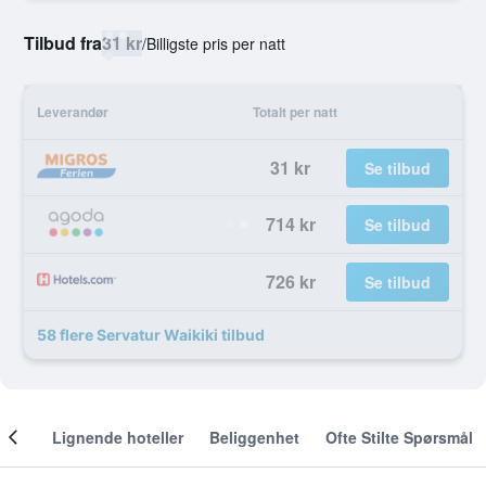
Tilbud fra
31 kr
/
Billigste pris per natt
Leverandør
Totalt per natt
31 kr
Se tilbud
714 kr
Se tilbud
726 kr
Se tilbud
58 flere Servatur Waikiki tilbud
nger
Lignende hoteller
Beliggenhet
Ofte Stilte Spørsmål