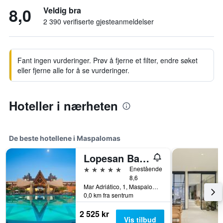
8,0
Veldig bra
2 390 verifiserte gjesteanmeldelser
Fant ingen vurderinger. Prøv å fjerne et filter, endre søket
eller fjerne alle for å se vurderinger.
Hoteller i nærheten
De beste hotellene i Maspalomas
Lopesan Baobab Resort
5 stjerner
Enestående
8,6
Mar Adriático, 1, Maspalomas, Gran Canaria, Spania
0,0 km fra sentrum
2 525 kr
Vis tilbud