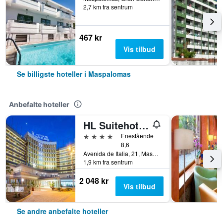
2,7 km fra sentrum
467 kr
Vis tilbud
Se billigste hoteller i Maspalomas
Anbefalte hoteller
HL Suitehotel Playa del Inglés
4 stjerner
Enestående
8,6
Avenida de Italia, 21, Maspalomas, Gran Canaria, Spania
1,9 km fra sentrum
2 048 kr
Vis tilbud
Se andre anbefalte hoteller