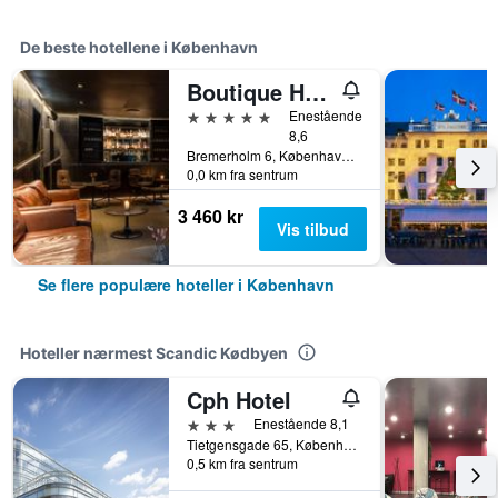
De beste hotellene i København
Boutique Hotel Herman K
5 stjerner
Enestående
8,6
Bremerholm 6, København, Capital Region, Danmark
0,0 km fra sentrum
3 460 kr
Vis tilbud
Se flere populære hoteller i København
Hoteller nærmest Scandic Kødbyen
Cph Hotel
3 stjerner
Enestående 8,1
Tietgensgade 65, København, Capital Region, Danmark
0,5 km fra sentrum