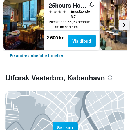
25hours Hotel Indre By
4 stjerner
Enestående
8,7
Pilestraede 65, København, Capital Region, Danmark
0,9 km fra sentrum
2 600 kr
Vis tilbud
Se andre anbefalte hoteller
Utforsk Vesterbro, København
Se i kart