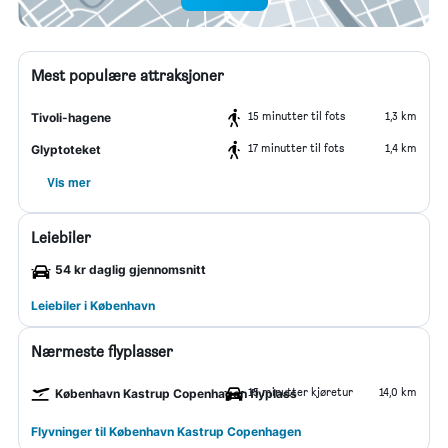
Mest populære attraksjoner
15 minutter til fots
1,3 km
Tivoli-hagene
17 minutter til fots
1,4 km
Glyptoteket
Vis mer
Leiebiler
54 kr daglig gjennomsnitt
Leiebiler i København
Nærmeste flyplasser
15 minutter kjøretur
14,0 km
København Kastrup Copenhagen flyplass
Flyvninger til København Kastrup Copenhagen