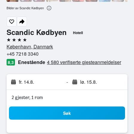
Bilder av Scandic Kødbyen
Scandic Kødbyen
Hotell
4 stjerner
København, Danmark
+45 7218 3340
Enestående
4 580 verifiserte gjesteanmeldelser
8,3
fr. 14.8.
-
lø. 15.8.
2 gjester, 1 rom
Søk