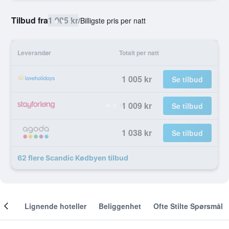
Tilbud fra
1 005 kr
/
Billigste pris per natt
Leverandør
Totalt per natt
1 005 kr
Se tilbud
1 009 kr
Se tilbud
1 038 kr
Se tilbud
62 flere Scandic Kødbyen tilbud
nger
Lignende hoteller
Beliggenhet
Ofte Stilte Spørsmål