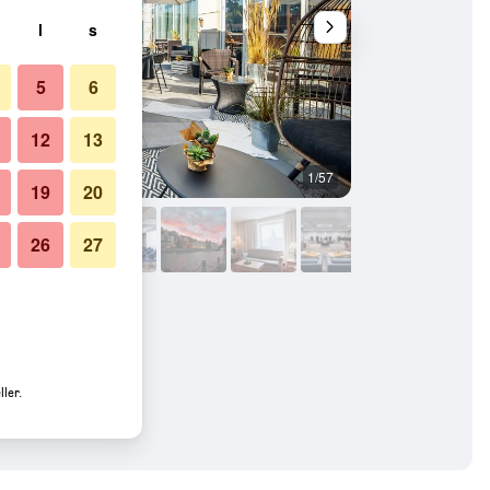
l
s
5
6
12
13
1/57
Buffet
19
20
26
27
ler.