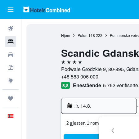
Fly
Hjem
Polen
118 222
Pommerske voiv
Hoteller
Scandic Gdans
Leiebiler
4 stjerner
Pakkereiser
Podwale Grodzkie 9, 80-895, Gdan
+48 583 006 000
Utforsk
Enestående
5 752 verifisert
8,8
Reiser
fr. 14.8.
-
Norsk
2 gjester, 1 rom