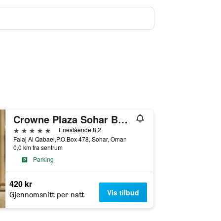
Crowne Plaza Sohar By IHG
5 stjerner
Enestående 8,2
Falaj Al Qabael,P.O.Box 478, Sohar, Oman
0,0 km fra sentrum
Parking
420 kr
Vis tilbud
Gjennomsnitt per natt