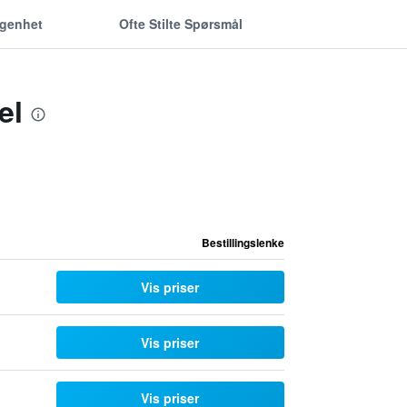
ggenhet
Ofte Stilte Spørsmål
el
Bestillingslenke
Vis priser
Vis priser
Vis priser