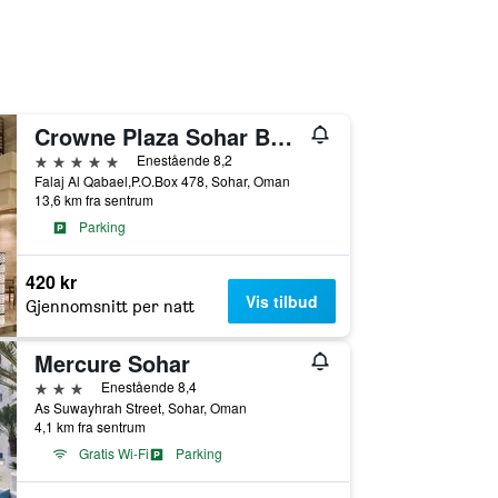
Crowne Plaza Sohar By IHG
5 stjerner
Enestående 8,2
Falaj Al Qabael,P.O.Box 478, Sohar, Oman
13,6 km fra sentrum
Parking
420 kr
Vis tilbud
Gjennomsnitt per natt
Mercure Sohar
3 stjerner
Enestående 8,4
As Suwayhrah Street, Sohar, Oman
4,1 km fra sentrum
Gratis Wi-Fi
Parking