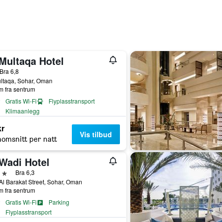
 Multaqa Hotel
jerne
Bra 6,8
ltaqa, Sohar, Oman
m fra sentrum
Gratis Wi-Fi
Flyplasstransport
Klimaanlegg
kr
Vis tilbud
omsnitt per natt
 Wadi Hotel
jerner
Bra 6,3
Al Barakat Street, Sohar, Oman
m fra sentrum
Gratis Wi-Fi
Parking
Flyplasstransport