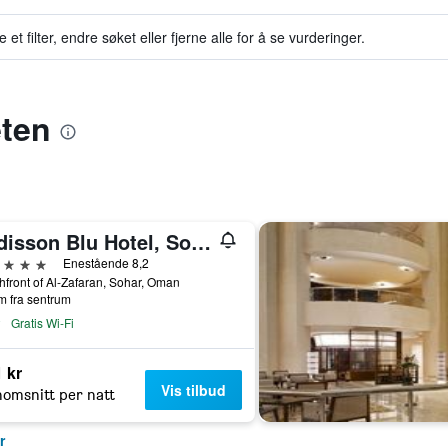
et filter, endre søket eller fjerne alle for å se vurderinger.
eten
Radisson Blu Hotel, Sohar
jerner
Enestående 8,2
front of Al-Zafaran, Sohar, Oman
m fra sentrum
Gratis Wi-Fi
 kr
Vis tilbud
omsnitt per natt
r