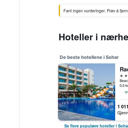
Fant ingen vurderinger. Prøv å fjerne 
Hoteller i nærh
De beste hotellene i Sohar
5 st
Beach
0,0 k
1 011
Gjenn
Se flere populære hoteller i Soha