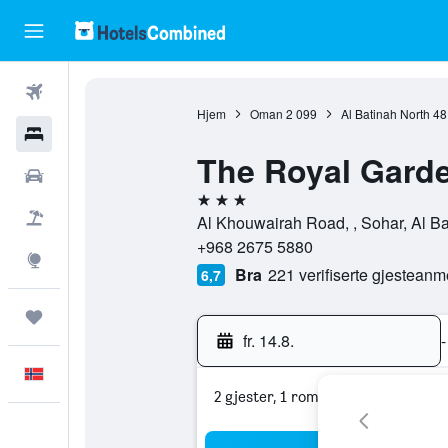
Fly
Hjem
Oman
2 099
Al Batinah North
48
Hoteller
The Royal Garde
Leiebiler
3 stjerner
Pakkereiser
Al Khouwairah Road, , Sohar, Al B
+968 2675 5880
Utforsk
Bra
221 verifiserte gjesteanm
6,7
Reiser
fr. 14.8.
-
Norsk
2 gjester, 1 rom