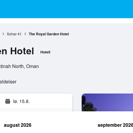
Sohar
41
The Royal Garden Hotel
n Hotel
Hotell
atinah North, Oman
eldelser
lø. 15.8.
august 2026
september 202