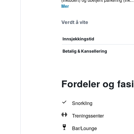
(inkludert) og ubetjent parkering (ink...
Mer
Verdt å vite
Innsjekkingstid
Betalig & Kansellering
Fordeler og fas
Snorkling
Treningssenter
Bar/Lounge