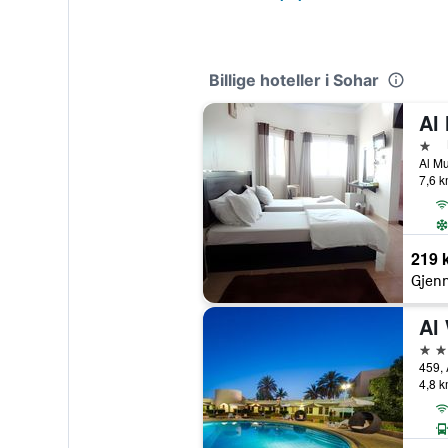
Billige hoteller i Sohar
Al
1 st
Al Mu
7,6 k
219 
Gjenn
Al
3 st
459, 
4,8 k