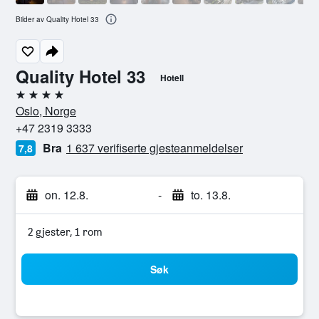
Bilder av Quality Hotel 33
Quality Hotel 33
Hotell
4 stjerner
Oslo, Norge
+47 2319 3333
Bra
1 637 verifiserte gjesteanmeldelser
7,8
on. 12.8.
-
to. 13.8.
2 gjester, 1 rom
Søk