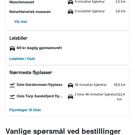
9 minutter kjøretur
5,5 km
Munchmuseet
9 minutter kjøretur
5,6 km
Naturhistorisk museum
Vis mer
Leiebiler
69 kr daglig gjennomsnitt
Leiebiler i Oslo
Nærmeste flyplasser
Oslo Gardermoen flyplass
36 minutter kjøretur
43,9 km
1 time 46 minutter kjøretur
122,4
Oslo Torp Sandefjord flyplass
km
Flyvninger til Oslo
Vanlige spørsmål ved bestillinger