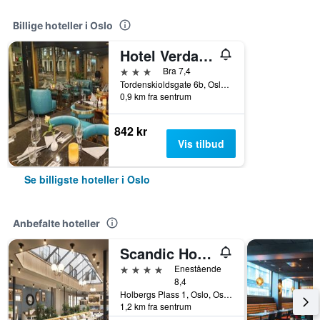
Billige hoteller i Oslo
Hotel Verdandi Oslo
3 stjerner
Bra 7,4
Tordenskioldsgate 6b, Oslo, Oslo, Norge
0,9 km fra sentrum
842 kr
Vis tilbud
Se billigste hoteller i Oslo
Anbefalte hoteller
Scandic Holberg
4 stjerner
Enestående
8,4
Holbergs Plass 1, Oslo, Oslo, Norge
1,2 km fra sentrum