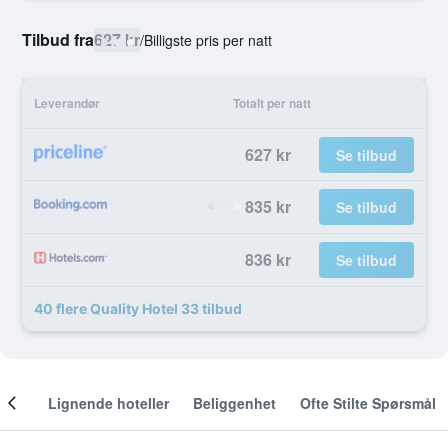
Tilbud fra
627 kr
/
Billigste pris per natt
Leverandør
Totalt per natt
627 kr
Se tilbud
835 kr
Se tilbud
836 kr
Se tilbud
40 flere Quality Hotel 33 tilbud
nger
Lignende hoteller
Beliggenhet
Ofte Stilte Spørsmål