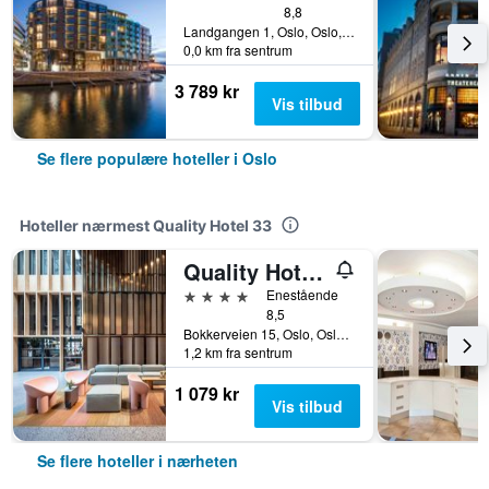
8,8
Landgangen 1, Oslo, Oslo, Norge
0,0 km fra sentrum
3 789 kr
Vis tilbud
Se flere populære hoteller i Oslo
Hoteller nærmest Quality Hotel 33
Quality Hotel Hasle Linie
4 stjerner
Enestående
8,5
Bokkerveien 15, Oslo, Oslo, Norge
1,2 km fra sentrum
1 079 kr
Vis tilbud
Se flere hoteller i nærheten