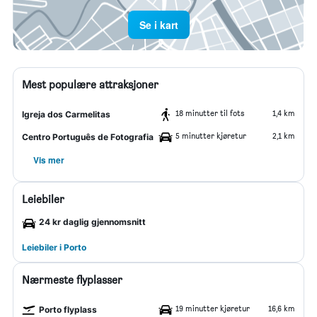
Se i kart
Mest populære attraksjoner
18 minutter til fots
1,4 km
Igreja dos Carmelitas
5 minutter kjøretur
2,1 km
Centro Português de Fotografia
Vis mer
Leiebiler
24 kr daglig gjennomsnitt
Leiebiler i Porto
Nærmeste flyplasser
19 minutter kjøretur
16,6 km
Porto flyplass