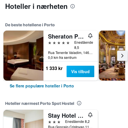
Hoteller i nærheten
De beste hotellene i Porto
Sheraton Porto Hotel & Spa
5 stjerner
Enestående
8,5
Rua Tenente Valadim, 146, Porto, Porto, Portugal
0,0 km fra sentrum
1 333 kr
Vis tilbud
Se flere populære hoteller i Porto
Hoteller nærmest Porto Spot Hostel
Stay Hotel Porto Centro Trindade
3 stjerner
Enestående 8,2
Rua Goncalo Cristovao 111, Porto, Porto, Portugal