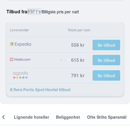
Tilbud fra
558 kr
/
Billigste pris per natt
Leverandør
Totalt per natt
558 kr
Se tilbud
615 kr
Se tilbud
791 kr
Se tilbud
8 flere Porto Spot Hostel tilbud
nger
Lignende hoteller
Beliggenhet
Ofte Stilte Spørsmål