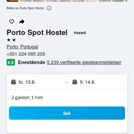
Bilder av Porto Spot Hostel
Porto Spot Hostel
Hostell
2 stjerner
Porto, Portugal
+351 224 085 205
Enestående
5 239 verifiserte gjesteanmeldelser
8,8
to. 13.8.
-
fr. 14.8.
2 gjester, 1 rom
Søk