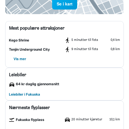
Se i kart
Mest populære attraksjoner
5 minutter til fots
0,4 km
Kego Shrine
9 minutter til fots
0,8 km
Tenjin Underground City
Vis mer
Leiebiler
64 kr daglig gjennomsnitt
Leiebiler i Fukuoka
Nærmeste flyplasser
20 minutter kjøretur
10,1 km
Fukuoka flyplass