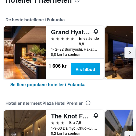
De beste hotellene i Fukuoka
Grand Hyatt Fukuoka
5 stjerner
Enestående
8,8
1- 2- 82 Sumiyoshi, Hakata- Ku, Fukuoka, Japan
0,0 km fra sentrum
1 606 kr
Vis tilbud
Se flere populære hoteller i Fukuoka
Hoteller nærmest Plaza Hotel Premier
The Knot Fukuoka Tenjin
3 stjerner
Bra 7,6
1-9-63 Daimyo, Chuo-ku, Fukuoka, Japan
0,2 km fra sentrum