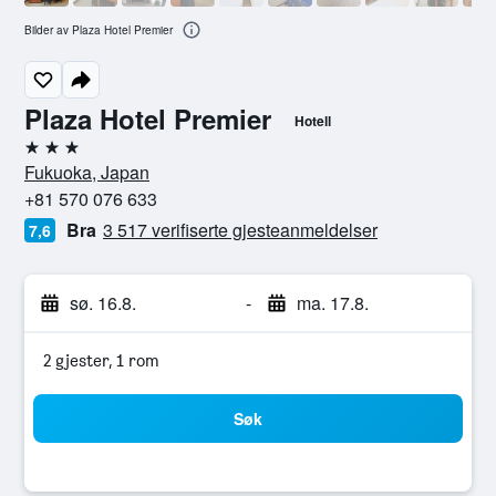
Bilder av Plaza Hotel Premier
Plaza Hotel Premier
Hotell
3 stjerner
Fukuoka, Japan
+81 570 076 633
Bra
3 517 verifiserte gjesteanmeldelser
7,6
sø. 16.8.
-
ma. 17.8.
2 gjester, 1 rom
Søk