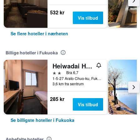
532 kr
Vis tilbud
Se flere hoteller i nærheten
Billige hoteller i Fukuoka
Heiwadai Hotel Arato
2 stjerner
Bra 6,7
1-5-27 Arato Chuo-ku, Fukuoka, Japan
3,6 km fra sentrum
285 kr
Vis tilbud
Se billigste hoteller i Fukuoka
Anbefalte hoteller