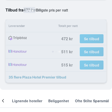
Tilbud fra
472 kr
/
Billigste pris per natt
Leverandør
Totalt per natt
472 kr
Se tilbud
511 kr
Se tilbud
515 kr
Se tilbud
35 flere Plaza Hotel Premier tilbud
nger
Lignende hoteller
Beliggenhet
Ofte Stilte Spørsmål