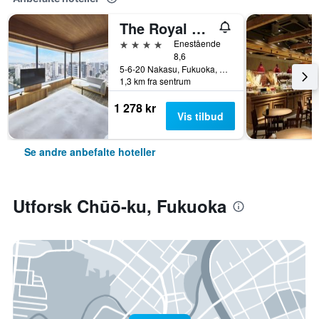
The Royal Park Canvas Fukuoka Nakasu
4 stjerner
Enestående
8,6
5-6-20 Nakasu, Fukuoka, Japan
1,3 km fra sentrum
1 278 kr
Vis tilbud
Se andre anbefalte hoteller
Utforsk Chūō-ku, Fukuoka