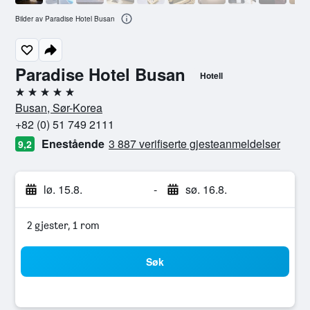
Bilder av Paradise Hotel Busan
Paradise Hotel Busan
Hotell
5 stjerner
Busan, Sør-Korea
+82 (0) 51 749 2111
Enestående
3 887 verifiserte gjesteanmeldelser
9,2
lø. 15.8.
-
sø. 16.8.
2 gjester, 1 rom
Søk