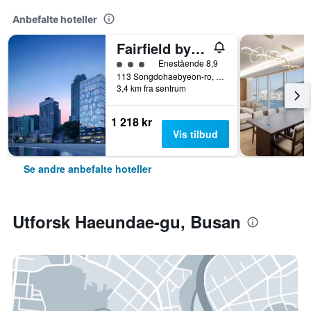
Anbefalte hoteller
Fairfield by Marriott Busan Songdo Beach
3 kategori vurdering
Enestående 8,9
113 Songdohaebyeon-ro, Seo-gu, Busan, Sør-Korea
3,4 km fra sentrum
1 218 kr
Vis tilbud
Se andre anbefalte hoteller
Utforsk Haeundae-gu, Busan