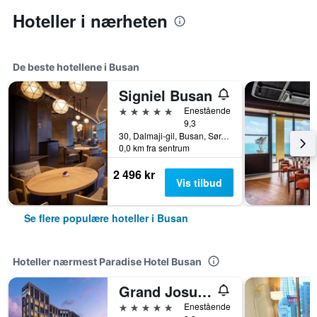
Hoteller i nærheten
De beste hotellene i Busan
Signiel Busan
5 stjerner
Enestående
9,3
30, Dalmaji-gil, Busan, Sør-Korea
0,0 km fra sentrum
2 496 kr
Vis tilbud
Se flere populære hoteller i Busan
Hoteller nærmest Paradise Hotel Busan
Grand Josun Busan
5 stjerner
Enestående