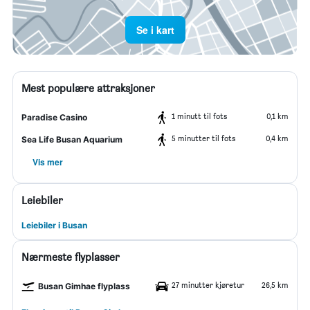
Se i kart
Mest populære attraksjoner
1 minutt til fots
0,1 km
Paradise Casino
5 minutter til fots
0,4 km
Sea Life Busan Aquarium
Vis mer
Leiebiler
Leiebiler i Busan
Nærmeste flyplasser
27 minutter kjøretur
26,5 km
Busan Gimhae flyplass