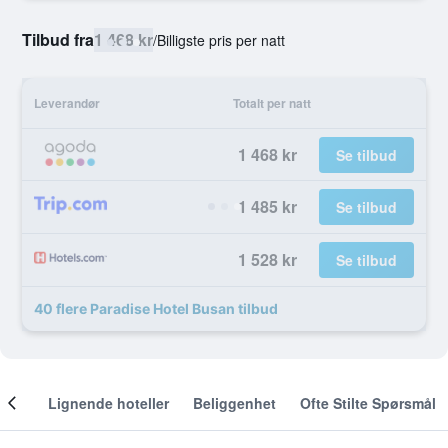
Tilbud fra
1 468 kr
/
Billigste pris per natt
Leverandør
Totalt per natt
1 468 kr
Se tilbud
1 485 kr
Se tilbud
1 528 kr
Se tilbud
40 flere Paradise Hotel Busan tilbud
nger
Lignende hoteller
Beliggenhet
Ofte Stilte Spørsmål