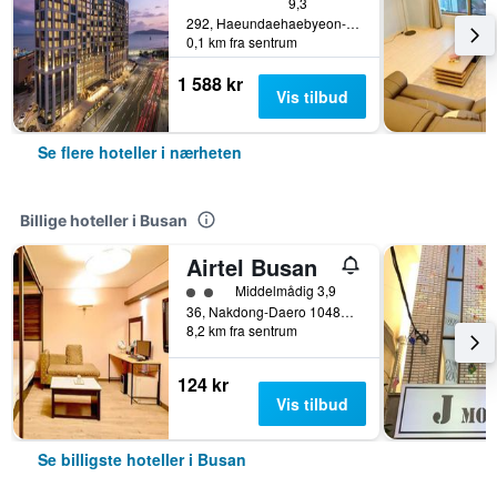
9,3
292, Haeundaehaebyeon-ro, Busan, Sør-Korea
0,1 km fra sentrum
1 588 kr
Vis tilbud
Se flere hoteller i nærheten
Billige hoteller i Busan
Airtel Busan
2 kategori vurdering
Middelmådig 3,9
36, Nakdong-Daero 1048Beon-Gil, Busan, Sør-Korea
8,2 km fra sentrum
124 kr
Vis tilbud
Se billigste hoteller i Busan