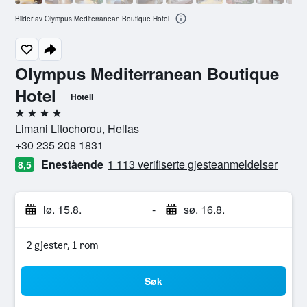
Bilder av Olympus Mediterranean Boutique Hotel
Olympus Mediterranean Boutique
Hotel
Hotell
4 stjerner
Limani Litochorou, Hellas
+30 235 208 1831
Enestående
1 113 verifiserte gjesteanmeldelser
8,5
lø. 15.8.
-
sø. 16.8.
2 gjester, 1 rom
Søk