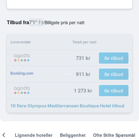
Tilbud fra
731 kr
/
Billigste pris per natt
Leverandør
Totalt per natt
731 kr
Se tilbud
911 kr
Se tilbud
1 273 kr
Se tilbud
10 flere Olympus Mediterranean Boutique Hotel tilbud
nger
Lignende hoteller
Beliggenhet
Ofte Stilte Spørsmål