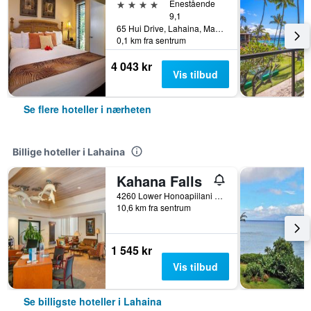
4 stjerner
Enestående
9,1
65 Hui Drive, Lahaina, Maui, HI, USA
0,1 km fra sentrum
4 043 kr
Vis tilbud
Se flere hoteller i nærheten
Billige hoteller i Lahaina
Kahana Falls
4260 Lower Honoapiilani Road, Lahaina, Maui, HI, USA
10,6 km fra sentrum
1 545 kr
Vis tilbud
Se billigste hoteller i Lahaina