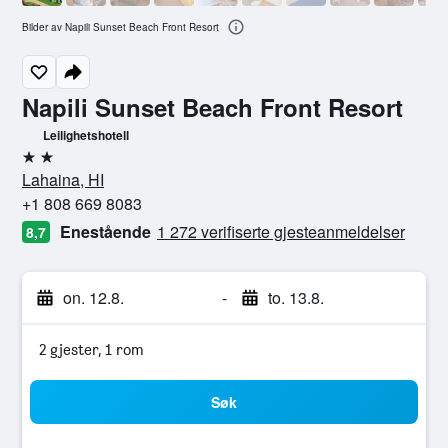
Bilder av Napili Sunset Beach Front Resort
Napili Sunset Beach Front Resort
Leilighetshotell
2 stjerner
Lahaina, HI
+1 808 669 8083
Enestående
1 272 verifiserte gjesteanmeldelser
8,7
on. 12.8.
-
to. 13.8.
2 gjester, 1 rom
Søk