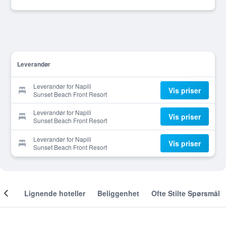
Leverandør
Leverandør for Napili
Vis priser
Sunset Beach Front Resort
Leverandør for Napili
Vis priser
Sunset Beach Front Resort
Leverandør for Napili
Vis priser
Sunset Beach Front Resort
nger
Lignende hoteller
Beliggenhet
Ofte Stilte Spørsmål