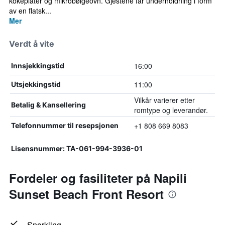
kokeplater og mikrobølgeovn. Gjestene får underholdning i form
av en flatsk...
Mer
Verdt å vite
16:00
Innsjekkingstid
11:00
Utsjekkingstid
Vilkår varierer etter
Betalig & Kansellering
romtype og leverandør.
+1 808 669 8083
Telefonnummer til resepsjonen
Lisensnummer: TA-061-994-3936-01
Fordeler og fasiliteter på Napili
Sunset Beach Front Resort
Snorkling