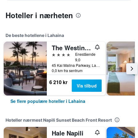
Hoteller i nærheten
De beste hotellene i Lahaina
The Westin Nanea Ocean Villas, Ka'anapali
4 stjerner
Enestående
9,0
45 Kai Malina Parkway, Lahaina, Maui, HI, USA
0,0 km fra sentrum
6 210 kr
Vis tilbud
Se flere populære hoteller i Lahaina
Hoteller nærmest Napili Sunset Beach Front Resort
Hale Napili