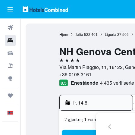
Fly
Hjem
Italia
522 401
Liguria
27 506
Hoteller
NH Genova Cent
Leiebiler
4 stjerner
Pakkereiser
Via Martin Piaggio, 11, 16122, Geno
+39 0108 3161
Utforsk
Enestående
4 435 verifisert
8,5
Reiser
fr. 14.8.
-
Norsk
2 gjester, 1 rom