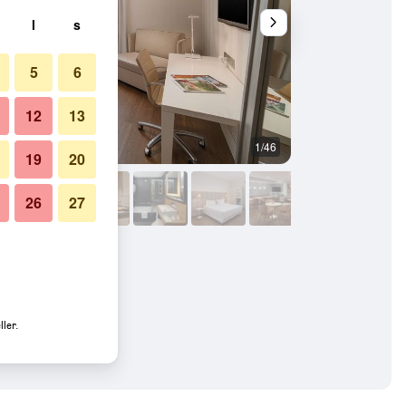
l
s
5
6
12
13
1/46
Bygning
19
20
26
27
ler.