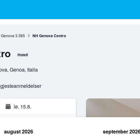
Genova
3 385
NH Genova Centro
ro
Hotell
va, Genoa, Italia
e gjesteanmeldelser
lø. 15.8.
august 2026
september 202