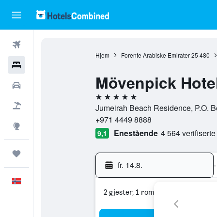
Fly
Hjem
Forente Arabiske Emirater
25 480
Hoteller
Mövenpick Hote
Leiebiler
5 stjerner
Pakkereiser
Jumeirah Beach Residence, P.O. Bo
+971 4449 8888
Utforsk
Enestående
4 564 verifisert
9,1
Reiser
fr. 14.8.
-
Norsk
2 gjester, 1 rom