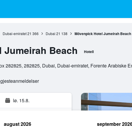
Dubai-emiratet
21 366
Dubai
21 138
Mövenpick Hotel Jumeirah Beach
l Jumeirah Beach
Hotell
x 282825, 282825, Dubai, Dubai-emiratet, Forente Arabiske Em
e gjesteanmeldelser
lø. 15.8.
august 2026
september 202