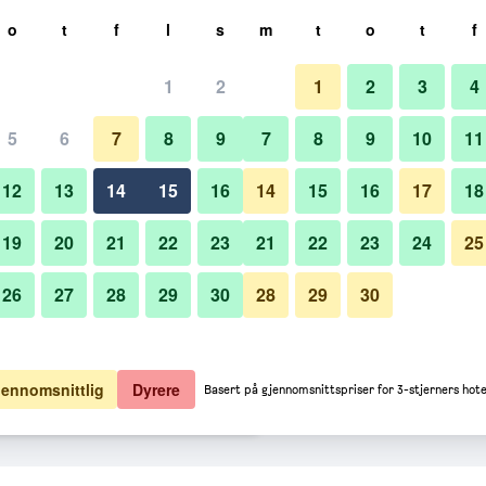
k
o
t
f
l
s
m
t
o
t
f
1
2
1
2
3
4
per natt
5
6
7
8
9
7
8
9
10
11
Balkong
lt per natt
12
13
14
15
16
14
15
16
17
18
17 kr
Se tilbud
19
20
21
22
23
21
22
23
24
25
26
27
28
29
30
28
29
30
Bilder av Mövenpick Hotel Jum
39 kr
Se tilbud
63 kr
Se tilbud
jennomsnittlig
Dyrere
Basert på gjennomsnittspriser for 3-stjerners hotel
 Beach tilbud