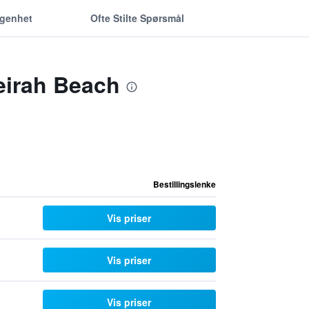
ggenhet
Ofte Stilte Spørsmål
eirah Beach
Bestillingslenke
Vis priser
Vis priser
Vis priser