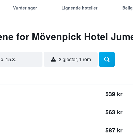
Vurderinger
Lignende hoteller
Beli
dene for Mövenpick Hotel Jum
lø. 15.8.
2 gjester, 1 rom
539 kr
563 kr
587 kr