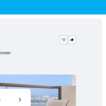
irater
6