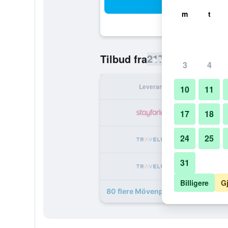
Sø
m
t
217 kr
Tilbud fra
/
Billigste pris 
3
4
Leverandør
Tota
10
11
2
17
18
24
25
5
31
5
Billigere
G
80 flere Mövenpick Hotel Jumeirah