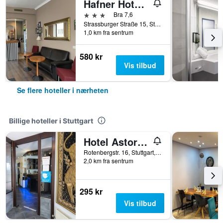
Hafner Hotel - Apartment
3 stjerner
Bra 7,6
Strassburger Straße 15, Stuttgart, Baden-Wurttemberg, Tyskland
1,0 km fra sentrum
580 kr
Vis tilbud
Se flere hoteller i nærheten
Billige hoteller i Stuttgart
Hotel Astoria am Urachplatz
Rotenbergstr. 16, Stuttgart, Baden-Wurttemberg, Tyskland
2,0 km fra sentrum
295 kr
Vis tilbud