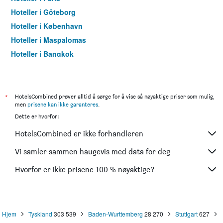
Hoteller i Göteborg
Hoteller i København
Hoteller i Maspalomas
Hoteller i Bangkok
Hoteller i Trondheim
*
HotelsCombined prøver alltid å sørge for å vise så nøyaktige priser som mulig,
men
prisene kan ikke garanteres
.
Dette er hvorfor:
HotelsCombined er ikke forhandleren
Vi samler sammen haugevis med data for deg
Hvorfor er ikke prisene 100 % nøyaktige?
Hjem
Tyskland
303 539
Baden-Wurttemberg
28 270
Stuttgart
627