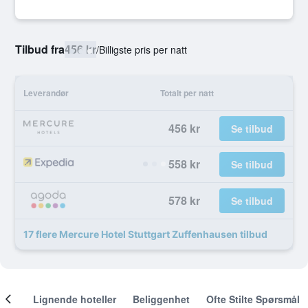
Tilbud fra
456 kr
/
Billigste pris per natt
Leverandør
Totalt per natt
456 kr
Se tilbud
558 kr
Se tilbud
578 kr
Se tilbud
17 flere Mercure Hotel Stuttgart Zuffenhausen tilbud
nger
Lignende hoteller
Beliggenhet
Ofte Stilte Spørsmål