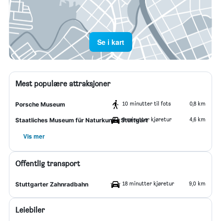
Se i kart
Mest populære attraksjoner
10 minutter til fots
0,8 km
Porsche Museum
9 minutter kjøretur
4,6 km
Staatliches Museum für Naturkunde Stuttgart
Vis mer
Offentlig transport
18 minutter kjøretur
9,0 km
Stuttgarter Zahnradbahn
Leiebiler