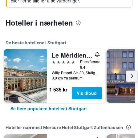
eller fjerne alle for å se vurderinger.
Hoteller i nærheten
De beste hotellene i Stuttgart
Le Méridien Stuttgart
5 stjerner
Enestående
8,4
Willy-Brandt-Str. 30, Stuttgart, Baden-Wurttemberg, Tyskland
0,0 km fra sentrum
1 535 kr
Vis tilbud
Se flere populære hoteller i Stuttgart
Hoteller nærmest Mercure Hotel Stuttgart Zuffenhausen