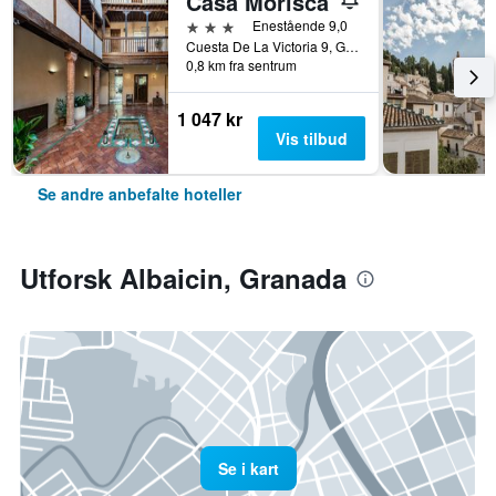
Casa Morisca
3 stjerner
Enestående 9,0
Cuesta De La Victoria 9, Granada, Andalusia, Spania
0,8 km fra sentrum
1 047 kr
Vis tilbud
Se andre anbefalte hoteller
Utforsk Albaicin, Granada
Se i kart