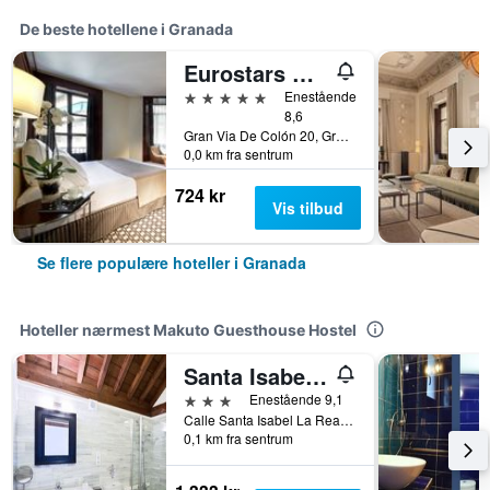
De beste hotellene i Granada
Eurostars Gran Via
5 stjerner
Enestående
8,6
Gran Via De Colón 20, Granada, Andalusia, Spania
0,0 km fra sentrum
724 kr
Vis tilbud
Se flere populære hoteller i Granada
Hoteller nærmest Makuto Guesthouse Hostel
Santa Isabel La Real
3 stjerner
Enestående 9,1
Calle Santa Isabel La Real 19- Albayzin, Granada, Andalusia, Spania
0,1 km fra sentrum