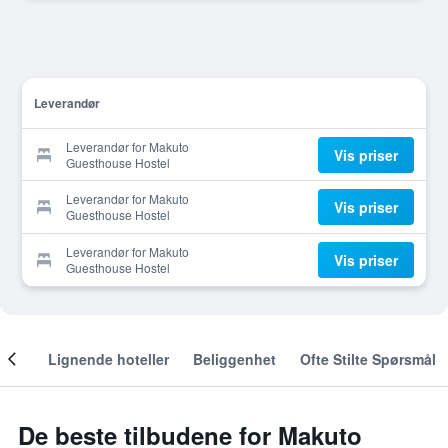
Leverandør
Leverandør for Makuto
Vis priser
Guesthouse Hostel
Leverandør for Makuto
Vis priser
Guesthouse Hostel
Leverandør for Makuto
Vis priser
Guesthouse Hostel
nger
Lignende hoteller
Beliggenhet
Ofte Stilte Spørsmål
De beste tilbudene for Makuto