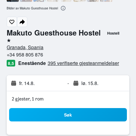
Bilder av Makuto Guesthouse Hostel
Makuto Guesthouse Hostel
Hostell
1 stjerne
Granada, Spania
+34 958 805 876
Enestående
395 verifiserte gjesteanmeldelser
8,5
fr. 14.8.
-
lø. 15.8.
2 gjester, 1 rom
Søk