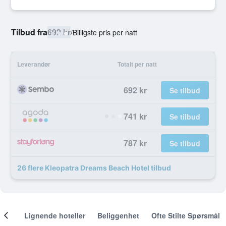
Tilbud fra
692 kr
/
Billigste pris per natt
Leverandør
Totalt per natt
692 kr
Se tilbud
741 kr
Se tilbud
787 kr
Se tilbud
26 flere Kleopatra Dreams Beach Hotel tilbud
nger
Lignende hoteller
Beliggenhet
Ofte Stilte Spørsmål