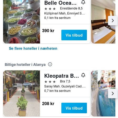
Belle Ocean Apart Hotel
3 stjerner
Enestående 8,5
Kizilpinari Mah, Emniyet Sokak No.4, Alanya, Tyrkia
0,1 km fra sentrum
390 kr
Vis tilbud
Se flere hoteller i nærheten
Billige hoteller i Alanya
Kleopatra Bavyera Hotel.
3 stjerner
Bra 7,5
Saray Mah. Guzelyali Cad., Bebek Sok. No.1, Alanya, Tyrkia
0,7 km fra sentrum
208 kr
Vis tilbud