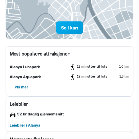
Se i kart
Mest populære attraksjoner
12 minutter til fots
1,0 km
Alanya Lunapark
19 minutter til fots
1,6 km
Alanya Aquapark
Vis mer
Leiebiler
52 kr daglig gjennomsnitt
Leiebiler i Alanya