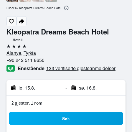
Bilder av Kleopatra Dreams Beach Hotel
Kleopatra Dreams Beach Hotel
Hotell
4 stjerner
Alanya, Tyrkia
+90 242 511 8650
Enestående
133 verifiserte gjesteanmeldelser
8,5
lø. 15.8.
-
sø. 16.8.
2 gjester, 1 rom
Søk