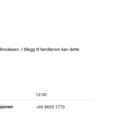
oskeen. I tillegg til familierom kan dette
12:00
+60 9653 1770
sjonen