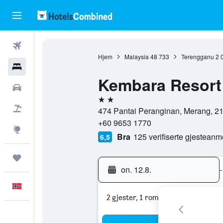
Fly
Hjem
Malaysia
48 733
Terengganu
2 
Hoteller
Kembara Resort
Leiebiler
2 stjerner
Pakkereiser
474 Pantai Peranginan, Merang, 2
+60 9653 1770
Utforsk
Bra
125 verifiserte gjesteanm
6,5
Reiser
on. 12.8.
-
Norsk
2 gjester, 1 rom