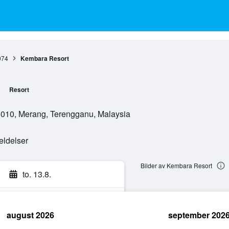
074
Kembara Resort
Resort
1010, Merang, Terengganu, Malaysia
eldelser
Bilder av Kembara Resort
to. 13.8.
august 2026
september 202