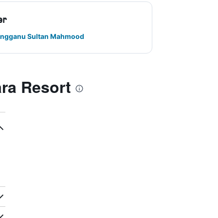
er
erengganu Sultan Mahmood
ara Resort