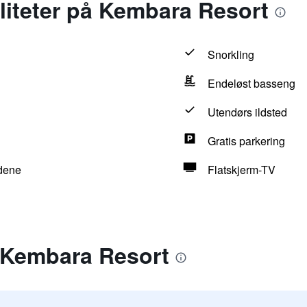
iliteter på Kembara Resort
Snorkling
Endeløst basseng
Utendørs ildsted
Gratis parkering
ådene
Flatskjerm-TV
r Kembara Resort