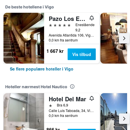
De beste hotellene i Vigo
Pazo Los Escudos Hotel Spa & Resort
5 stjerner
Enestående
9,2
Avenida Atlantida 106, Vigo, Galicia, Spania
0,0 km fra sentrum
1 667 kr
Vis tilbud
Se flere populære hoteller i Vigo
Hoteller nærmest Hotel Nautico
Hotel Del Mar
1 stjerne
Bra 6,9
Calle Luis Taboada, 34, Vigo, Galicia, Spania
0,0 km fra sentrum
866 kr