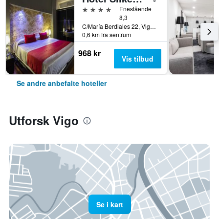
4 stjerner
Enestående
8,3
C/María Berdiales 22, Vigo, Galicia, Spania
0,6 km fra sentrum
968 kr
Vis tilbud
Se andre anbefalte hoteller
Utforsk Vigo
Se i kart