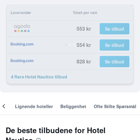
Leverandør
Totalt per natt
553 kr
Se tilbud
554 kr
Se tilbud
828 kr
Se tilbud
4 flere Hotel Nautico tilbud
nger
Lignende hoteller
Beliggenhet
Ofte Stilte Spørsmål
De beste tilbudene for Hotel