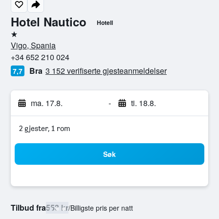
Hotel Nautico
Hotell
1 stjerne
Vigo, Spania
+34 652 210 024
Bra
3 152 verifiserte gjesteanmeldelser
7,7
ma. 17.8.
-
ti. 18.8.
2 gjester, 1 rom
Søk
Tilbud fra
553 kr
/
Billigste pris per natt