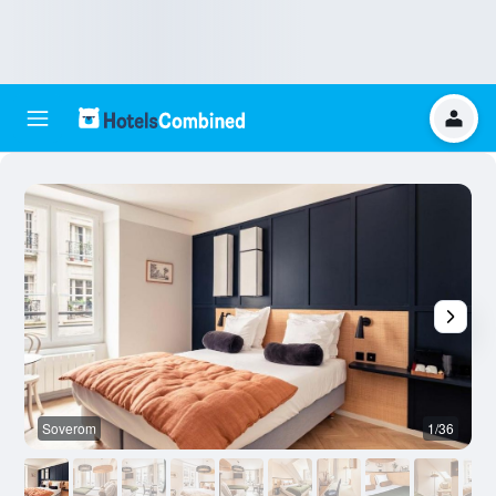
Soverom
1/36