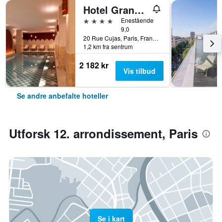
Hotel Grand Coeur Latin
4 stjerner
Enestående
9,0
20 Rue Cujas, Paris, Frankrike
1,2 km fra sentrum
2 182 kr
Vis tilbud
Se andre anbefalte hoteller
Utforsk 12. arrondissement, Paris
Se i kart