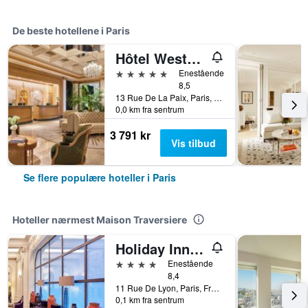
De beste hotellene i Paris
Hôtel Westminster
5 stjerner
Enestående
8,5
13 Rue De La Paix, Paris, Frankrike
0,0 km fra sentrum
3 791 kr
Vis tilbud
Se flere populære hoteller i Paris
Hoteller nærmest Maison Traversiere
Holiday Inn Paris - Gare De Lyon Bastille By IHG
4 stjerner
Enestående
8,4
11 Rue De Lyon, Paris, Frankrike
0,1 km fra sentrum