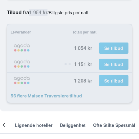
Tilbud fra
1 054 kr
/
Billigste pris per natt
Leverandør
Totalt per natt
1 054 kr
Se tilbud
1 151 kr
Se tilbud
1 208 kr
Se tilbud
56 flere Maison Traversiere tilbud
nger
Lignende hoteller
Beliggenhet
Ofte Stilte Spørsmål