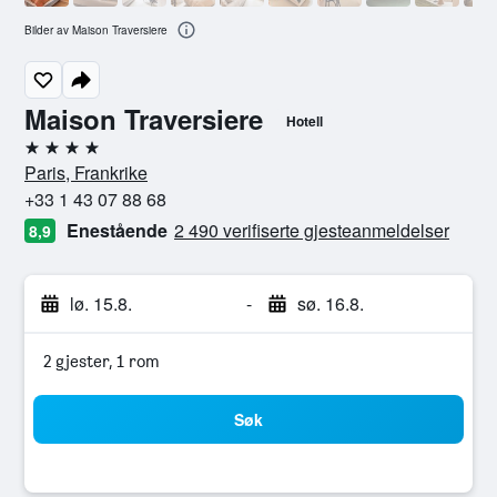
Bilder av Maison Traversiere
Maison Traversiere
Hotell
4 stjerner
Paris, Frankrike
+33 1 43 07 88 68
Enestående
2 490 verifiserte gjesteanmeldelser
8,9
lø. 15.8.
-
sø. 16.8.
2 gjester, 1 rom
Søk