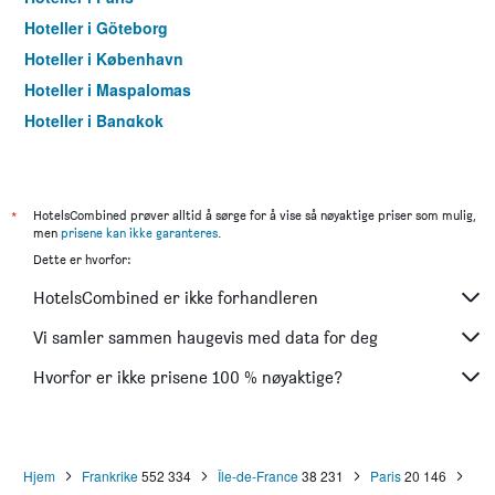
Hoteller i Göteborg
Hoteller i København
Hoteller i Maspalomas
Hoteller i Bangkok
Hoteller i Trondheim
*
HotelsCombined prøver alltid å sørge for å vise så nøyaktige priser som mulig,
men
prisene kan ikke garanteres
.
Dette er hvorfor:
HotelsCombined er ikke forhandleren
Vi samler sammen haugevis med data for deg
Hvorfor er ikke prisene 100 % nøyaktige?
Hjem
Frankrike
552 334
Île-de-France
38 231
Paris
20 146