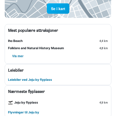
Se i kart
Mest populære attraksjoner
Iho Beach
4,4 km
Folklore and Natural History Museum
4,8 km
Vis mer
Leiebiler
Leiebiler ved Jeju by flyplass
Nærmeste flyplasser
Jeju by flyplass
4,9 km
Flyvninger til Jeju by