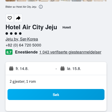
Bilder av Hotel Air City Jeju
Hotel Air City Jeju
Hotell
4 kategori vurdering
Jeju by, Sør-Korea
+82 (0) 64 720 5000
Enestående
1 043 verifiserte gjesteanmeldelser
8,7
fr. 14.8.
-
lø. 15.8.
2 gjester, 1 rom
Søk