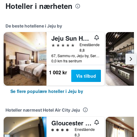
Hoteller i nærheten
De beste hotellene i Jeju by
Jeju Sun Hotel & Casino
5 stjerner
Enestående
8,8
67, Sammu-ro, Jeju by, Sør-Korea
0,0 km fra sentrum
1 002 kr
Vis tilbud
Se flere populære hoteller i Jeju by
Hoteller nærmest Hotel Air City Jeju
Gloucester Hotel Jeju
4 kategori vurdering
Enestående
8,3