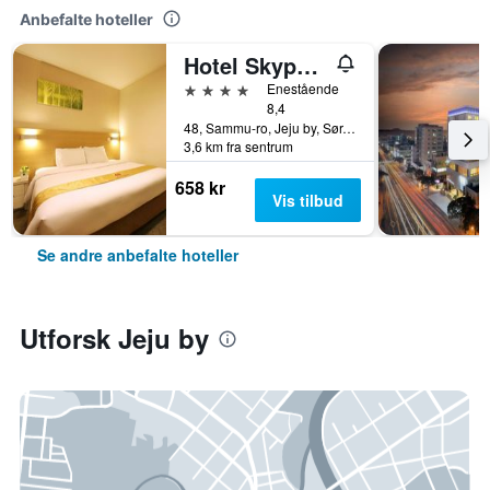
Anbefalte hoteller
Hotel Skypark Jeju 1st branch
4 stjerner
Enestående
8,4
48, Sammu-ro, Jeju by, Sør-Korea
3,6 km fra sentrum
658 kr
Vis tilbud
Se andre anbefalte hoteller
Utforsk Jeju by