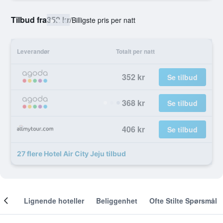
Tilbud fra
352 kr
/
Billigste pris per natt
Leverandør
Totalt per natt
352 kr
Se tilbud
368 kr
Se tilbud
406 kr
Se tilbud
27 flere Hotel Air City Jeju tilbud
nger
Lignende hoteller
Beliggenhet
Ofte Stilte Spørsmål