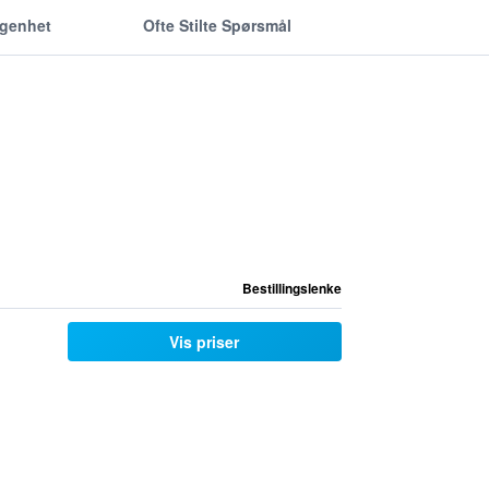
ggenhet
Ofte Stilte Spørsmål
Bestillingslenke
Vis priser