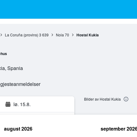
La Coruña (provins)
3 639
Noia
70
Hostal Kukia
ehus
cia, Spania
e gjesteanmeldelser
Bilder av Hostal Kukia
lø. 15.8.
august 2026
september 202