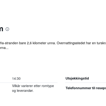
m
ña-stranden bare 2,6 kilometer unna. Overnattingsstedet har en turskra
rna...
14:30
Utsjekkingstid
Vilkår varierer etter romtype
Telefonnummer til resep
og leverandør.