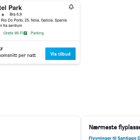
tel Park
jerner
Bra 6,9
 Rio Do Porto, 25, Noia, Galicia, Spania
m fra sentrum
Gratis Wi-Fi
Parking
kr
Vis tilbud
omsnitt per natt
Nærmeste flyplass
Flyvninger til Santiago