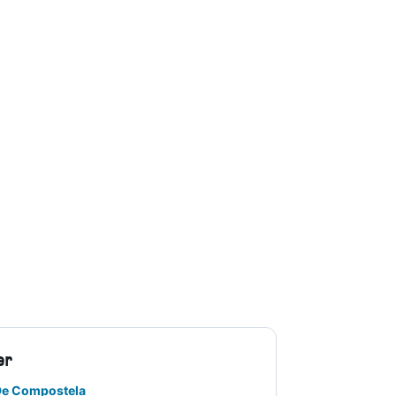
er
 De Compostela