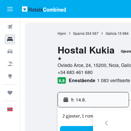
Fly
Hjem
Spania
354 067
Galicia
15 984
Hoteller
Hostal Kukia
Leiebiler
Gjest
1 stjerne
Pakkereiser
Oviedo Arce, 24, 15200, Noia, Gali
+34 683 461 680
Utforsk
Enestående
1 083 verifisert
8,9
Reiser
fr. 14.8.
-
Norsk
2 gjester, 1 rom