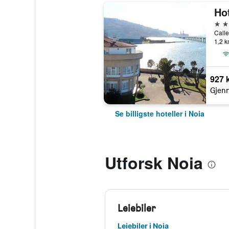
Ho
3 st
Calle
1,2 k
927 
Gjenn
Se billigste hoteller i Noia
Utforsk Noia
Leiebiler
Leiebiler i Noia